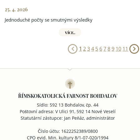
25. 4. 2026
Jednoduché počty se smutnými výsledky
VÍCE..
1
2
3
4
5
6
7
8
9
10
11
ŘÍMSKOKATOLICKÁ FARNOST BOHDALOV
Sídlo: 592 13 Bohdalov, čp. 44
Poštovní adresa: V Ulici 91, 592 14 Nové Veselí
Statutární zástupce: Jan Peňáz, administrátor
Číslo účtu: 1622252389/0800
CPO evid. Min. kultury 8/1-07-020/1994