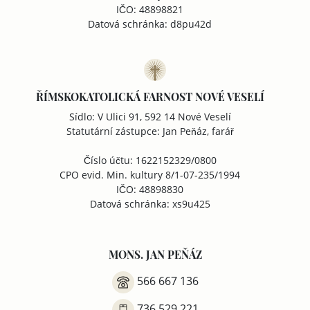
IČO: 48898821
Datová schránka: d8pu42d
ŘÍMSKOKATOLICKÁ FARNOST NOVÉ VESELÍ
Sídlo: V Ulici 91, 592 14 Nové Veselí
Statutární zástupce: Jan Peňáz, farář
Číslo účtu: 1622152329/0800
CPO evid. Min. kultury 8/1-07-235/1994
IČO: 48898830
Datová schránka: xs9u425
MONS. JAN PEŇÁZ
566 667 136
736 529 221