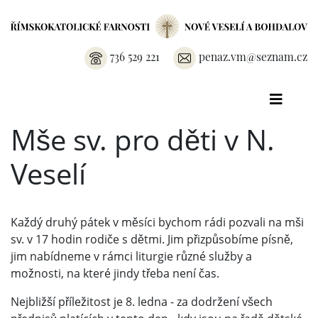
736 529 221
penaz.vm@seznam.cz
Mše sv. pro děti v N.
Veselí
Každý druhý pátek v měsíci bychom rádi pozvali na mši
sv. v 17 hodin rodiče s dětmi. Jim přizpůsobíme písně,
jim nabídneme v rámci liturgie různé služby a
možnosti, na které jindy třeba není čas.
Nejbližší příležitost je 8. ledna - za dodržení všech