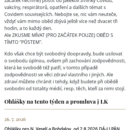
začátek nechme) postit od jakékoli zmínky Covidu,
vakcíny, respirátorů, opatření a dalších témat s
Covidem souvisejících. Nebojte se, nic vám neuteče,
vždyť vám mimo oběd zbývá ještě více než dvacet tři
hodin, a to každý den.
Ale ZKUSME MÍVAT (PRO ZAČÁTEK POUZE) OBĚD S
TÍMTO "PŮSTEM".
Kdo však chce být svobodný doopravdy, bude usilovat
o svobodu úplnou, ovšem při zachování zodpovědnosti,
která ke svobodě též patří, v tomto případě
zodpovědnosti ve věci zdraví vlastního i jiných. Ale
zdraví můžete chránit i tehdy, když budete při obědě
svobodni od totality médií, resp. těch, kteří za nimi stojí.
Ohlášky na tento týden a promluva j LK
26. 7. 2026
Ohlášky pro N. Veselí a Bohdalov
od 2.8.2026 DÁ-LI PÁN