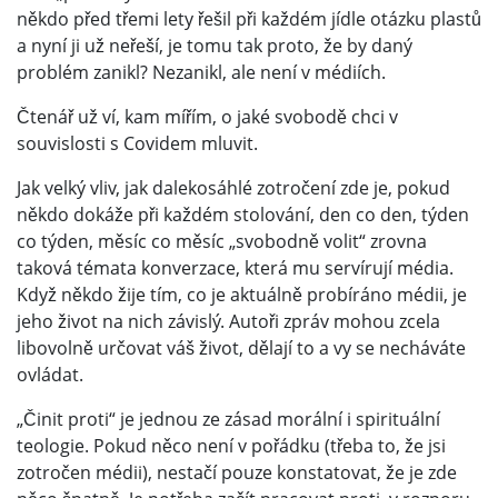
někdo před třemi lety řešil při každém jídle otázku plastů
a nyní ji už neřeší, je tomu tak proto, že by daný
problém zanikl? Nezanikl, ale není v médiích.
Čtenář už ví, kam mířím, o jaké svobodě chci v
souvislosti s Covidem mluvit.
Jak velký vliv, jak dalekosáhlé zotročení zde je, pokud
někdo dokáže při každém stolování, den co den, týden
co týden, měsíc co měsíc „svobodně volit“ zrovna
taková témata konverzace, která mu servírují média.
Když někdo žije tím, co je aktuálně probíráno médii, je
jeho život na nich závislý. Autoři zpráv mohou zcela
libovolně určovat váš život, dělají to a vy se necháváte
ovládat.
„Činit proti“ je jednou ze zásad morální i spirituální
teologie. Pokud něco není v pořádku (třeba to, že jsi
zotročen médii), nestačí pouze konstatovat, že je zde