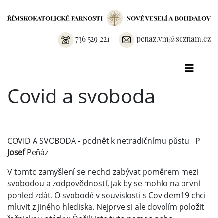
736 529 221
penaz.vm@seznam.cz
Covid a svoboda
COVID A SVOBODA - podnět k netradičnímu půstu P.
Josef
Peňáz
V tomto zamyšlení se nechci zabývat poměrem mezi
svobodou a zodpovědností, jak by se mohlo na první
pohled zdát. O svobodě v souvislosti s Covidem19 chci
mluvit z jiného hlediska. Nejprve si ale dovolím položit