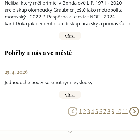
Neliba, který měl primici v Bohdalově L.P. 1971 - 2020
arcibiskup olomoucký Graubner ještě jako metropolita
moravský - 2022 P. Pospěcha z televize NOE - 2024
kard.Duka jako emeritní arcibiskup pražský a primas Čech
VÍCE..
Pohřby u nás a ve městě
25. 4. 2026
Jednoduché počty se smutnými výsledky
VÍCE..
1
2
3
4
5
6
7
8
9
10
11