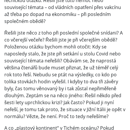
řečnickou otázku: Řešili jste tuto nemoc nebo
související témata – od vládních opatření přes vakcínu
až třeba po dopad na ekonomiku – při posledním
společném obědě?
Řešili jste něco z toho při poslední společné snídani? A
co včerejší večeře? Řešili jste je při včerejším obědě?
Položenou otázku bychom mohli otočit: Kdy se
naposledy stalo, že jste při setkání u stolu Covid nebo
související témata neřešili? Obávám se, že naprostá
většina čtenářů bude muset přiznat, že už téměř celý
rok toto řeší. Nebudu se ptát na výsledky, co kdo po
tolika stovkách hodin vyřešil. I kdyby to dva tři závěry
byly, čas tomu věnovaný by i tak zůstal nepřiměřeně
dlouhým. Zeptám se na něco jiného: Řešil někdo před
šesti lety uprchlickou krizi? Jak často? Pokud ji nyní
neřeší, je tomu tak proto, že situace v Jižní Itálii je opět v
normálu? Vězte, že není. Proč to tedy neřešíme?
A co „plastový kontinent“ v Tichém oceánu? Pokud