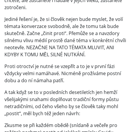
chcete, ale zůstanete i nadále v jejich vleku, zůstanete
zotročeni.
Jediné řešení je, že si člověk nejen bude myslet, že volí
témata konverzace svobodně, ale že tomu tak bude
skutečně. Začne „činit proti“. Přemůže se a navzdory
silnému vlivu médií prostě dané téma v konkrétní chvíli
neotevře. NEZAČNE NA TATO TÉMATA MLUVIT, ANI
KDYBY K TOMU MĚL SILNÉ NUTKÁNÍ.
Proti otroctví je nutné se vzepřít a to je v první fázi
vždycky velmi namáhavé. Nicméně prožíváme postní
dobu a do ní námaha patří.
A tak když se to v posledních desetiletích jen hemží
všelijakými snahami doplňovat tradiční formy půstu
netradičními, od čeho všeho by se člověk taky mohl
„postit“, měl bych též jeden návrh:
Zkusme se při každém obědě (snídaně a večeře pro