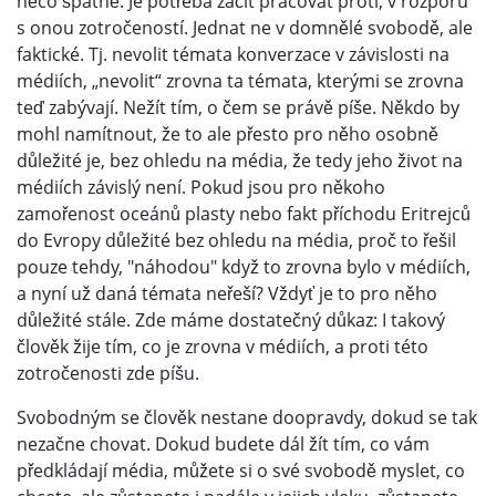
něco špatně. Je potřeba začít pracovat proti, v rozporu
s onou zotročeností. Jednat ne v domnělé svobodě, ale
faktické. Tj. nevolit témata konverzace v závislosti na
médiích, „nevolit“ zrovna ta témata, kterými se zrovna
teď zabývají. Nežít tím, o čem se právě píše. Někdo by
mohl namítnout, že to ale přesto pro něho osobně
důležité je, bez ohledu na média, že tedy jeho život na
médiích závislý není. Pokud jsou pro někoho
zamořenost oceánů plasty nebo fakt příchodu Eritrejců
do Evropy důležité bez ohledu na média, proč to řešil
pouze tehdy, "náhodou" když to zrovna bylo v médiích,
a nyní už daná témata neřeší? Vždyť je to pro něho
důležité stále. Zde máme dostatečný důkaz: I takový
člověk žije tím, co je zrovna v médiích, a proti této
zotročenosti zde píšu.
Svobodným se člověk nestane doopravdy, dokud se tak
nezačne chovat. Dokud budete dál žít tím, co vám
předkládají média, můžete si o své svobodě myslet, co