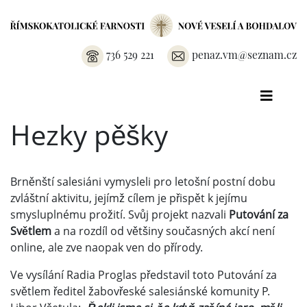
736 529 221
penaz.vm@seznam.cz
Hezky pěšky
Brněnští salesiáni vymysleli pro letošní postní dobu
zvláštní aktivitu, jejímž cílem je přispět k jejímu
smysluplnému prožití. Svůj projekt nazvali
Putování za
Světlem
a na rozdíl od většiny současných akcí není
online, ale zve naopak ven do přírody.
Ve vysílání Radia Proglas představil toto Putování za
světlem ředitel žabovřeské salesiánské komunity P.