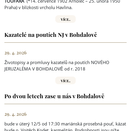
TOUFARA
(*14. července 1902 Arnolec – 25. února 1950
Praha) v blízkosti vrcholu Havlina.
VÍCE..
Kazatelé na poutích NJ v Bohdalově
29. 4. 2026
Životopisy a promluvy kazatelů na poutích NOVÉHO
JERUZALÉMA V BOHDALOVĚ od r. 2018
VÍCE..
Po dvou letech zase u nás v Bohdalově
29. 4. 2026
bude v úterý 12/5 od 17:30 mariánská prosebná pouť, kázat
bude o. Vojtěch Kodet, karmelitán. Podrobnosti jsou níže.