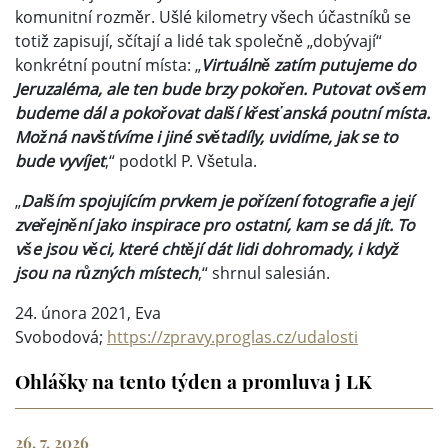
komunitní rozměr. Ušlé kilometry všech účastníků se
totiž zapisují, sčítají a lidé tak společně „dobývají“
konkrétní poutní místa: „
Virtuálně zatím putujeme do
Jeruzaléma, ale ten bude brzy pokořen. Putovat ovšem
budeme dál a pokořovat další křesťanská poutní místa.
Možná navštívíme i jiné světadíly, uvidíme, jak se to
bude vyvíjet
,“ podotkl P. Všetula.
„
Dalším spojujícím prvkem je pořízení fotografie a její
zveřejnění jako inspirace pro ostatní, kam se dá jít. To
vše jsou věci, které chtějí dát lidi dohromady, i když
jsou na různých místech
,“ shrnul salesián.
24. února 2021, Eva
Svobodová;
https://zpravy.proglas.cz/udalosti
Ohlášky na tento týden a promluva j LK
26. 7. 2026