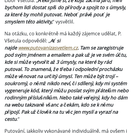
Libor Všetula: „
Řekli jsme si, že když začíná jaro, měli
bychom lidi dostat spíš do přírody a spojit to s úmysly,
za které by mohli putovat. Neboť právě pouť je
smyslem této aktivity,
“ vysvětlil.
Na otázku, co konkrétně má každý zájemce udělat, P.
Všetula odpověděl: „
Ať si
najde
www.putovanizasvetlem.cz
. Tam se zaregistruje
pod svým jménem a emailem a pak už je ve svém účtu,
kde si může vytvořit až 3 úmysly, na které by rád
putoval. To znamená, že třeba i odpolední procházku
může věnovat na určitý úmysl. Ten může být trojí –
soukromý, o němž nikdo neví, či sdílený, kdy mi systém
vygeneruje kód, který můžu poslat svým přátelům nebo
rodinným příslušníkům. Nebo také veřejný, kdy ho dám
na webu takzvaně všanc a čekám, kdo se k němu
připojí. Pak už člověk na tu věc jen myslí a vyrazí na
cestu
.“
Putování, jakkoliv vykonávané individuálně, má ovšem i