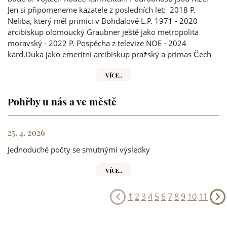
Jen si připomeneme kazatele z posledních let: 2018 P.
Neliba, který měl primici v Bohdalově L.P. 1971 - 2020
arcibiskup olomoucký Graubner ještě jako metropolita
moravský - 2022 P. Pospěcha z televize NOE - 2024
kard.Duka jako emeritní arcibiskup pražský a primas Čech
VÍCE..
Pohřby u nás a ve městě
25. 4. 2026
Jednoduché počty se smutnými výsledky
VÍCE..
1
2
3
4
5
6
7
8
9
10
11