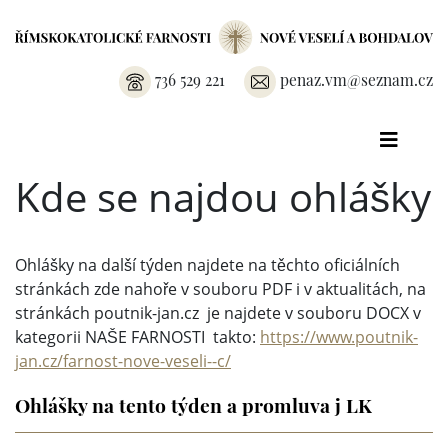
736 529 221
penaz.vm@seznam.cz
Kde se najdou ohlášky
Ohlášky na další týden najdete na těchto oficiálních
stránkách zde nahoře v souboru PDF i v aktualitách, na
stránkách poutnik-jan.cz je najdete v souboru DOCX v
kategorii NAŠE FARNOSTI takto:
https://www.poutnik-
jan.cz/farnost-nove-veseli--c/
Ohlášky na tento týden a promluva j LK