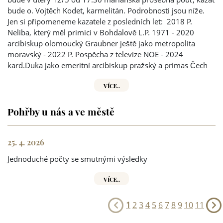
bude o. Vojtěch Kodet, karmelitán. Podrobnosti jsou níže.
Jen si připomeneme kazatele z posledních let: 2018 P.
Neliba, který měl primici v Bohdalově L.P. 1971 - 2020
arcibiskup olomoucký Graubner ještě jako metropolita
moravský - 2022 P. Pospěcha z televize NOE - 2024
kard.Duka jako emeritní arcibiskup pražský a primas Čech
VÍCE..
Pohřby u nás a ve městě
25. 4. 2026
Jednoduché počty se smutnými výsledky
VÍCE..
1
2
3
4
5
6
7
8
9
10
11