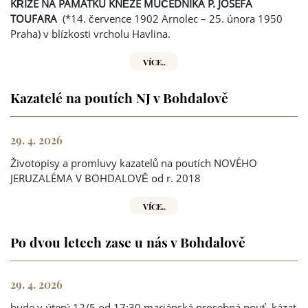
KŘÍŽE NA PAMÁTKU KNĚZE MUČEDNÍKA P. JOSEFA
TOUFARA
(*14. července 1902 Arnolec – 25. února 1950
Praha) v blízkosti vrcholu Havlina.
VÍCE..
Kazatelé na poutích NJ v Bohdalově
29. 4. 2026
Životopisy a promluvy kazatelů na poutích NOVÉHO
JERUZALÉMA V BOHDALOVĚ od r. 2018
VÍCE..
Po dvou letech zase u nás v Bohdalově
29. 4. 2026
bude v úterý 12/5 od 17:30 mariánská prosebná pouť, kázat