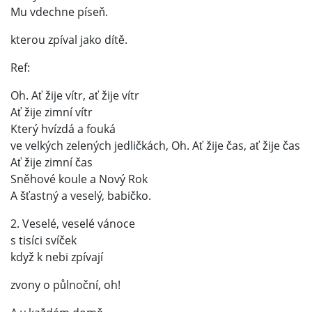
Mu vdechne píseň.
kterou zpíval jako dítě.
Ref:
Oh. Ať žije vítr, ať žije vítr
Ať žije zimní vítr
Který hvízdá a fouká
ve velkých zelených jedličkách, Oh. Ať žije čas, ať žije čas
Ať žije zimní čas
Sněhové koule a Nový Rok
A šťastný a veselý, babičko.
2. Veselé, veselé vánoce
s tisíci svíček
když k nebi zpívají
zvony o půlnoční, oh!