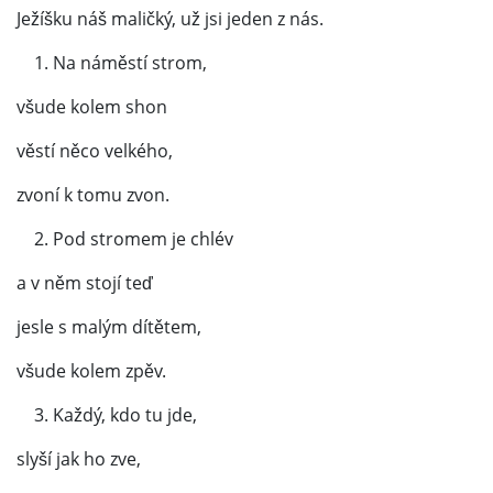
Ježíšku náš maličký, už jsi jeden z nás.
1. Na náměstí strom,
všude kolem shon
věstí něco velkého,
zvoní k tomu zvon.
2. Pod stromem je chlév
a v něm stojí teď
jesle s malým dítětem,
všude kolem zpěv.
3. Každý, kdo tu jde,
slyší jak ho zve,