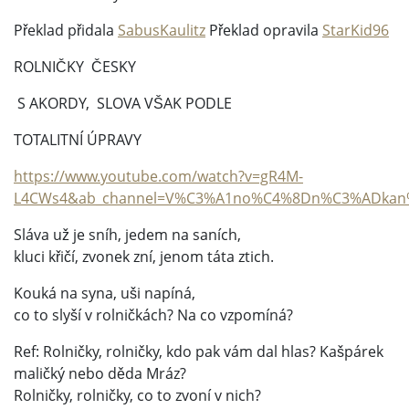
Překlad přidala
SabusKaulitz
Překlad opravila
StarKid96
ROLNIČKY ČESKY
S AKORDY, SLOVA VŠAK PODLE
TOTALITNÍ ÚPRAVY
https://www.youtube.com/watch?v=gR4M-
L4CWs4&ab_channel=V%C3%A1no%C4%8Dn%C3%ADkan%C
Sláva už je sníh, jedem na saních,
kluci křičí, zvonek zní, jenom táta ztich.
Kouká na syna, uši napíná,
co to slyší v rolničkách? Na co vzpomíná?
Ref: Rolničky, rolničky, kdo pak vám dal hlas? Kašpárek
maličký nebo děda Mráz?
Rolničky, rolničky, co to zvoní v nich?