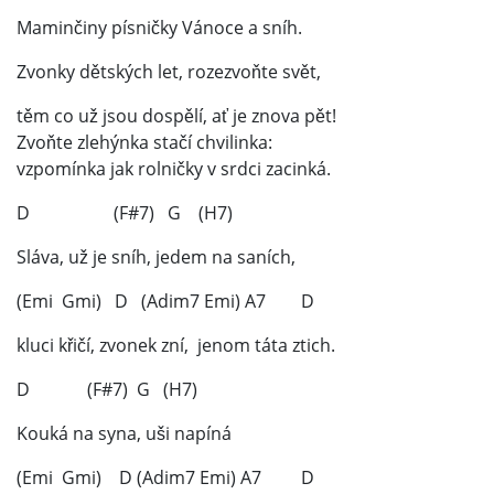
Maminčiny písničky Vánoce a sníh.
Zvonky dětských let, rozezvoňte svět,
těm co už jsou dospělí, ať je znova pět!
Zvoňte zlehýnka stačí chvilinka:
vzpomínka jak rolničky v srdci zacinká.
D (F#7) G (H7)
Sláva, už je sníh, jedem na saních,
(Emi Gmi) D (Adim7 Emi) A7 D
kluci křičí, zvonek zní, jenom táta ztich.
D (F#7) G (H7)
Kouká na syna, uši napíná
(Emi Gmi) D (Adim7 Emi) A7 D