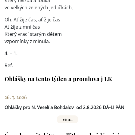
Který hvízdá a fouká
ve velkých zelených jedličkách,
Oh. Ať žije čas, ať žije čas
Ať žije zimní čas
Který vrací starým dětem
vzpomínky z minula.
4. = 1.
Ref.
Ohlášky na tento týden a promluva j LK
26. 7. 2026
Ohlášky pro N. Veselí a Bohdalov
od 2.8.2026 DÁ-LI PÁN
VÍCE..
Úmysly apoštolátu modlitby na každý měsíc