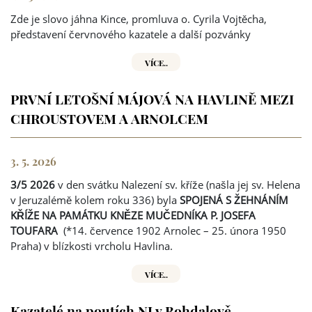
Zde je slovo jáhna Kince, promluva o. Cyrila Vojtěcha,
představení červnového kazatele a další pozvánky
VÍCE..
PRVNÍ LETOŠNÍ MÁJOVÁ NA HAVLINĚ MEZI
CHROUSTOVEM A ARNOLCEM
3. 5. 2026
3/5 2026
v den svátku Nalezení sv. kříže (našla jej sv. Helena
v Jeruzalémě kolem roku 336) byla
SPOJENÁ S ŽEHNÁNÍM
KŘÍŽE NA PAMÁTKU KNĚZE MUČEDNÍKA P. JOSEFA
TOUFARA
(*14. července 1902 Arnolec – 25. února 1950
Praha) v blízkosti vrcholu Havlina.
VÍCE..
Kazatelé na poutích NJ v Bohdalově