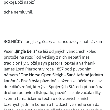
pokoj Boží nabízí
tiché nemluvně.
ROLNIČKY - anglicky, česky a francouzsky s nahrávkami
Píseň
„Jingle Bells"
se liší od jiných vánočních koled,
protože na rozdíl od většiny z nich nepatří mezi
tradicionály. Složil ji syn pastora, textař a varhaník
James Lord Pierpont v roce 1857 pod původním
názvem
"One Horse Open Sleigh - Sáně tažené jedním
koněm"
.
Píseň byla původně složena za účelem oslav
dne díkůvzdání, který ve Spojených Státech připadá na
druhou polovinu listopadu, později se ale začala díky
svému tematickému textu o otevřených saních
tažených jedním koněm a hrátkách ve sněhu čím dál