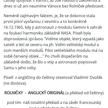
častěji spojovat s Vánoci, až zde nadobro zakořenila a
dnes si už ani neumíme Vánoce bez Rolniček představit.
Neméně zajímavým faktem, je, že se dokonce stala
první písní vysílanou z vesmíru a to konkrétně
16.12.1965, kdy ji astronauti z modulu Gemini 6 zahráli
na foukací harmoniku základně NASA. Píseň byla
doprovázená zprávou "Vidíme objekt, který vypadá jako
satelit a letí ze severu na jih. Vidím velitelský modul a
osm menších modulů. Pilot velitelského modulu má na
sobě červený oblek...." Po chvíli dispečerům na
základně došlo, že šlo o vtip a astronauti popisovali
Santu s jeho soby.
Píseň z angličtiny do češtiny otextoval Vladimír Dvořák
(ne doslova).
ROLNIČKY - ANGLICKÝ ORIGINÁL
(a překlad od češtiny)
pod tím náš totalitní překlad a na závěr francouzský