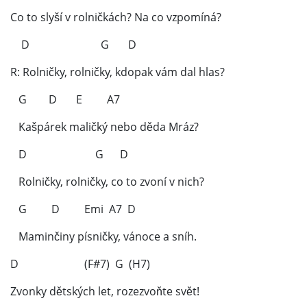
Co to slyší v rolničkách? Na co vzpomíná?
D G D
R: Rolničky, rolničky, kdopak vám dal hlas?
G D E A7
Kašpárek maličký nebo děda Mráz?
D G D
Rolničky, rolničky, co to zvoní v nich?
G D Emi A7 D
Maminčiny písničky, vánoce a sníh.
D (F#7) G (H7)
Zvonky dětských let, rozezvoňte svět!