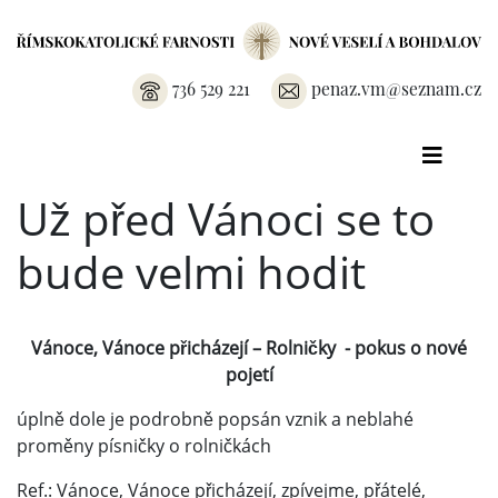
736 529 221
penaz.vm@seznam.cz
Už před Vánoci se to
bude velmi hodit
Vánoce, Vánoce přicházejí – Rolničky - pokus o nové
pojetí
úplně dole je podrobně popsán vznik a neblahé
proměny písničky o rolničkách
Ref.: Vánoce, Vánoce přicházejí, zpívejme, přátelé,