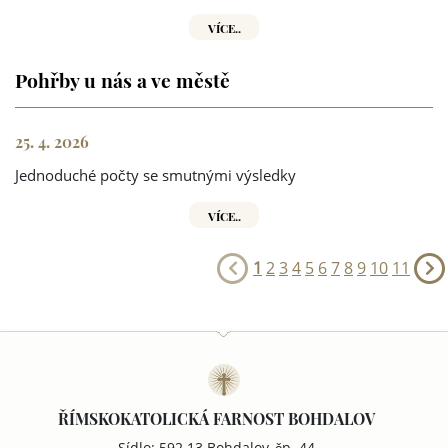
VÍCE..
Pohřby u nás a ve městě
25. 4. 2026
Jednoduché počty se smutnými výsledky
VÍCE..
1
2
3
4
5
6
7
8
9
10
11
ŘÍMSKOKATOLICKÁ FARNOST BOHDALOV
Sídlo: 592 13 Bohdalov, čp. 44