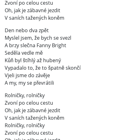
Zvoní po celou cestu
Oh, jak je zábavné jezdit
V saních tažených koněm
Den nebo dva zpět
Myslel jsem, že bych se svezl
A brzy slečna Fanny Bright
Seděla vedle mě
Kůň byl štíhlý až hubený
Vypadalo to, že to špatně skončí
Vjeli jsme do závěje
A my, my se převrátili
Rolničky, rolničky
Zvoní po celou cestu
Oh, jak je zábavné jezdit
V saních tažených koněm
Rolničky, rolničky
Zvoní po celou cestu