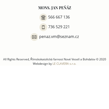
MONS. JAN PEŇÁZ
566 667 136
736 529 221
penaz.vm@seznam.cz
All Rights Reserved, Římskokatolická farnost Nové Veselí a Bohdalov © 2020
Webdesign by
LE CLAVERA s.r.o.