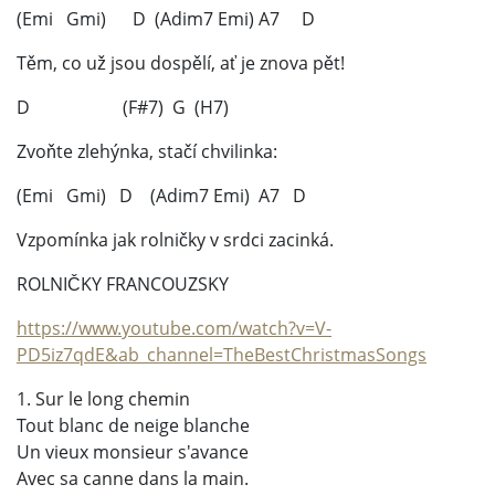
(Emi Gmi) D (Adim7 Emi) A7 D
Těm, co už jsou dospělí, ať je znova pět!
D (F#7) G (H7)
Zvoňte zlehýnka, stačí chvilinka:
(Emi Gmi) D (Adim7 Emi) A7 D
Vzpomínka jak rolničky v srdci zacinká.
ROLNIČKY FRANCOUZSKY
https://www.youtube.com/watch?v=V-
PD5iz7qdE&ab_channel=TheBestChristmasSongs
1. Sur le long chemin
Tout blanc de neige blanche
Un vieux monsieur s'avance
Avec sa canne dans la main.