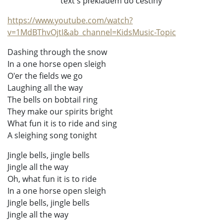
text s překladem do češtiny
https://www.youtube.com/watch?
v=1MdBThvOjtI&ab_channel=KidsMusic-Topic
Dashing through the snow
In a one horse open sleigh
O'er the fields we go
Laughing all the way
The bells on bobtail ring
They make our spirits bright
What fun it is to ride and sing
A sleighing song tonight
Jingle bells, jingle bells
Jingle all the way
Oh, what fun it is to ride
In a one horse open sleigh
Jingle bells, jingle bells
Jingle all the way