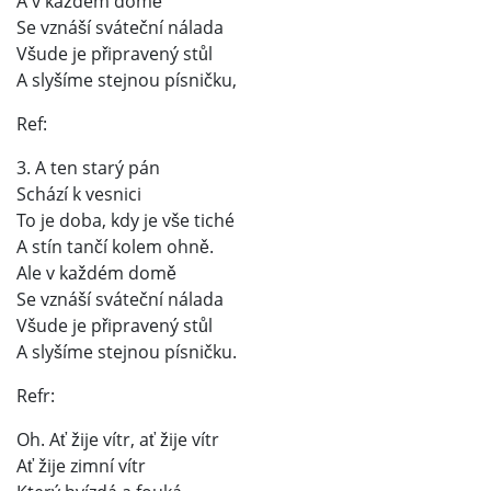
A v každém domě
Se vznáší sváteční nálada
Všude je připravený stůl
A slyšíme stejnou písničku,
Ref:
3. A ten starý pán
Schází k vesnici
To je doba, kdy je vše tiché
A stín tančí kolem ohně.
Ale v každém domě
Se vznáší sváteční nálada
Všude je připravený stůl
A slyšíme stejnou písničku.
Refr:
Oh. Ať žije vítr, ať žije vítr
Ať žije zimní vítr