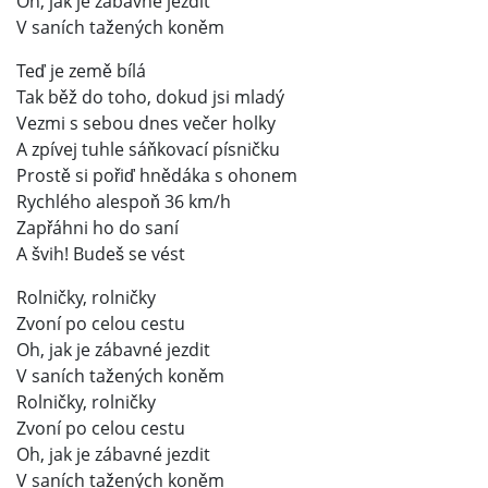
Oh, jak je zábavné jezdit
V saních tažených koněm
Teď je země bílá
Tak běž do toho, dokud jsi mladý
Vezmi s sebou dnes večer holky
A zpívej tuhle sáňkovací písničku
Prostě si pořiď hnědáka s ohonem
Rychlého alespoň 36 km/h
Zapřáhni ho do saní
A švih! Budeš se vést
Rolničky, rolničky
Zvoní po celou cestu
Oh, jak je zábavné jezdit
V saních tažených koněm
Rolničky, rolničky
Zvoní po celou cestu
Oh, jak je zábavné jezdit
V saních tažených koněm