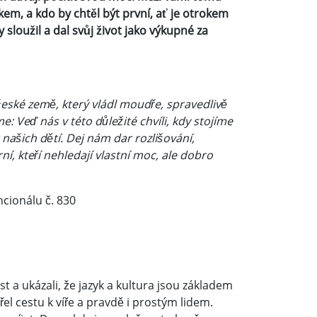
kem, a kdo by chtěl být první, ať je otrokem
y sloužil a dal svůj život jako výkupné za
české země, který vládl moudře, spravedlivě
 Veď nás v této důležité chvíli, kdy stojíme
našich dětí. Dej nám dar rozlišování,
í, kteří nehledají vlastní moc, ale dobro
ncionálu č. 830
st a ukázali, že jazyk a kultura jsou základem
vřel cestu k víře a pravdě i prostým lidem.