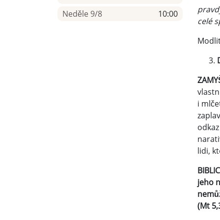
pravd
Neděle 9/8
10:00
celé 
Modlit
ZAM
vlastn
i mlče
zaplav
odkaz
narati
lidi, k
BIBLI
jeho n
nemůže
(Mt 5,