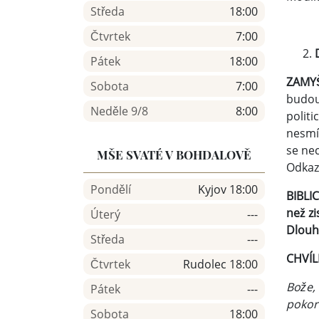
Středa
18:00
Čtvrtek
7:00
Pátek
18:00
ZAM
Sobota
7:00
budouc
Neděle 9/8
8:00
politi
nesmí
se nec
MŠE SVATÉ V BOHDALOVĚ
Odkaz
Pondělí
Kyjov 18:00
BIBLIC
než zi
Úterý
---
Dlouhý
Středa
---
CHVÍ
Čtvrtek
Rudolec 18:00
Bože, 
Pátek
---
pokoro
Sobota
18:00