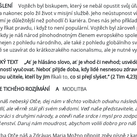
YŠLENÍ
Vojtěch byl biskupem, který se nebál opustit svůj ú
a nakonec polo žil život v misijní službě. Jeho neústupnost 
í je důležitější než pohodlí či kariéra. Dnes nás jeho příkla
y říkat pravdu, i když to není populární. Vojtěch byl záro
 kdy je náš národ plnohodnotným členem evropského společen
ejen z pohledu národního, ale také z pohledu globálního svě
se uzavírat do krátkozrakého nacionalismu, ale je nutné vy
KÝ TEXT „Ať je hlásáno slovo, ať je vhod či nevhod; usvědču
ostí vyučovat. Neboť přijde doba, kdy lidé nesnesou zdravé 
u učitele, kteří by jim
říkali to,
co si přejí slyšet.“ (2 Tim 4,23)
LE TICHÉHO ROZJÍMÁNÍ A
MODLITBA
 náš nebeský Otče, dej nám v těchto volbách odvahu následov
í, ale věrně stál při svém svědomí. Veď naše představitele, a
práci s druhými národy, a otevři naše srdce i mysl pro zo
enství. Daruj nám moudrost, abychom volili dobro pro náš l
ba Otče náš a Zdrávas Maria Možno připojit zpěv písně z ka