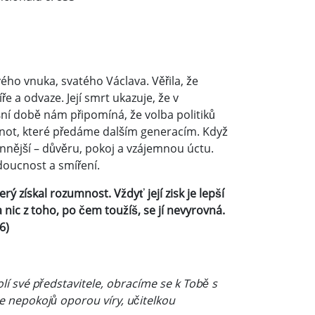
ého vnuka, svatého Václava. Věřila, že
 a odvaze. Její smrt ukazuje, že v
šní době nám připomíná, že volba politiků
not, které předáme dalším generacím. Když
nnější – důvěru, pokoj a vzájemnou úctu.
oucnost a smíření.
získal rozumnost. Vždyť její zisk je lepší
 a nic z toho, po čem toužíš, se jí nevyrovná.
6)
lí své představitele, obracíme se k Tobě s
e nepokojů oporou víry, učitelkou