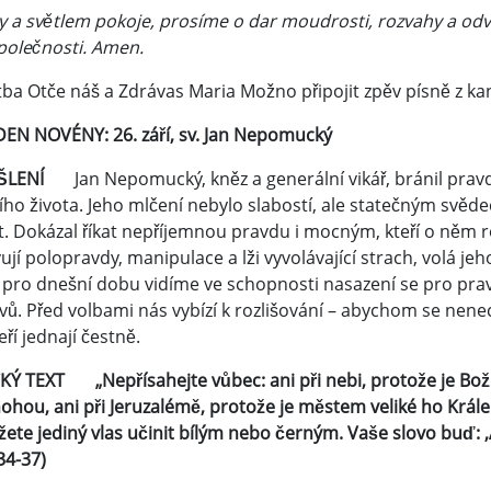
y a světlem pokoje, prosíme o dar moudrosti, rozvahy a od
společnosti. Amen.
ba Otče náš a Zdrávas Maria Možno připojit zpěv písně z ka
DEN NOVÉNY: 26. září, sv. Jan Nepomucký
YŠLENÍ
Jan Nepomucký, kněz a generální vikář, bránil prav
ího života. Jeho mlčení nebylo slabostí, ale statečným svěd
t. Dokázal říkat nepříjemnou pravdu i mocným, kteří o něm r
ují polopravdy, manipulace a lži vyvolávající strach, volá je
 pro dnešní dobu vidíme ve schopnosti nasazení se pro pra
vů. Před volbami nás vybízí k rozlišování – abychom se nene
teří jednají čestně.
CKÝ TEXT „Nepřísahejte vůbec: ani při nebi, protože je Boží
ohou, ani při Jeruzalémě, protože je městem veliké ho Krále.
te jediný vlas učinit bílým nebo černým. Vaše slovo buď: ‚Ano
34-37)