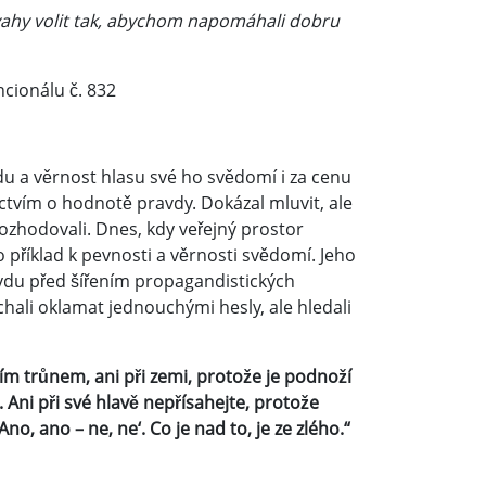
vahy volit tak, abychom napomáhali dobru
ncionálu č. 832
du a věrnost hlasu své ho svědomí i za cenu
ectvím o hodnotě pravdy. Dokázal mluvit, ale
ozhodovali. Dnes, kdy veřejný prostor
ho příklad k pevnosti a věrnosti svědomí. Jeho
vdu před šířením propagandistických
chali oklamat jednouchými hesly, ale hledali
m trůnem, ani při zemi, protože je podnoží
 Ani při své hlavě nepřísahejte, protože
, ano – ne, ne‘. Co je nad to, je ze zlého.“