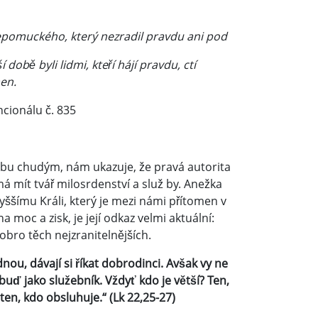
epomuckého, který nezradil pravdu ani pod
obě byli lidmi, kteří hájí pravdu, ctí
men.
ncionálu č. 835
lužbu chudým, nám ukazuje, že pravá autorita
 má mít tvář milosrdenství a služ by. Anežka
vyššímu Králi, který je mezi námi přítomen v
 moc a zisk, je její odkaz velmi aktuální:
dobro těch nejzranitelnějších.
ou, dávají si říkat dobrodinci. Avšak vy ne
buď jako služebník. Vždyť kdo je větší? Ten,
ten, kdo obsluhuje.“ (Lk 22,25-27)