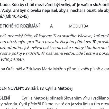
bude. Kdo by chtěl mezi vámi být velký, ať je vaším služební
 Vždyť ani Syn člověka nepřišel, aby si nechal sloužit, ale ab
.“(Mk 10,42-45)
ÍLE TICHÉHO ROZJÍMÁNÍ A
MODLITBA
náš nebeský Otče, děkujeme Ti za svatého Václava, knížete 
em otevřeným pro Tvou pravdu. Na jeho přímluvu Tě prosíme:
ozhodnutím, jež ovlivní naši zemi, naše rodiny i budoucnost 
st a pokoj v srdcích. Ať naši zemi vedou lidé čestní a pokorn
šechny. Amen.
ba Otče náš a Zdrávas Maria Možno připojit zpěv písně z ka
DEN NOVÉNY: 29. září, sv. Cyril a Metoděj
YŠLENÍ
Cyril a Metoděj přinesli Slovanům víru i vzdělano
ty národa. Cyril přeložil Písmo svaté do jazyka lidu a tím ote