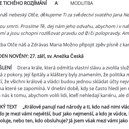
LE TICHÉHO ROZJÍMÁNÍ A
MODLITBA
 náš nebeský Otče, děkujeme Ti za svědectví svatého Jana N
u smrti. Prosíme Tě, dej nám jeho odvahu, abychom i v naší d
í a jsou schopni rozlišovat pravdu od lži či polopravdy. A
ba Otče náš a Zdrávas Maria Možno připojit zpěv písně z ka
DEN NOVÉNY: 27. září, sv. Anežka Česká
YŠLENÍ
Dcera krále, která odmítla vlastní slávu a zvolila s
á z pokory. Její špitály a kláštery byly znamením, že politika
í, že všichni králové a vládci budou jednou skládat účty nej
na které se zapomíná. V dnešní době, kdy se často hledí jen na
 nás k tomu, abychom volili lidi, kteří nehledají kariéru, ale 
KÝ TEXT „Králové panují nad národy a ti, kdo nad nimi vládn
do je mezi vámi největší, buď jako nejmenší, a kdo je vůdce, 
oluje, nebo ten, kdo obsluhuje? Já jsem však mezi vámi jako 