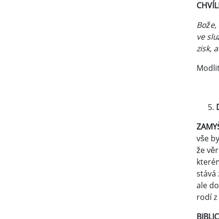
CHVÍ
Bože, 
ve slu
zisk, 
Modlit
ZAM
vše by
že vě
kterém
stává 
ale do
rodí z
BIBLI