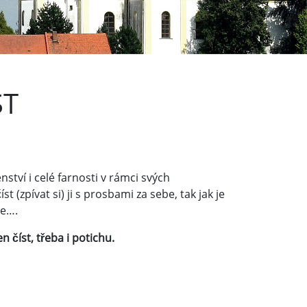
ST
ství i celé farnosti v rámci svých
 (zpívat si) ji s prosbami za sebe, tak jak je
ne….
 číst, třeba i potichu.