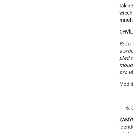
tak ne
všech.
mnohé
CHV
Bože, 
a srdc
před r
moudro
pro v
Modlit
ZAM
identi