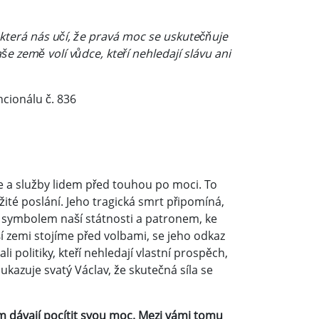
 která nás učí, že pravá moc se uskutečňuje
aše země volí vůdce, kteří nehledají slávu ani
ncionálu č. 836
je a služby lidem před touhou po moci. To
žité poslání. Jeho tragická smrt připomíná,
 symbolem naší státnosti a patronem, ke
ší zemi stojíme před volbami, se jeho odkaz
i politiky, kteří nehledají vlastní prospěch,
ukazuje svatý Václav, že skutečná síla se
 dávají pocítit svou moc. Mezi vámi tomu