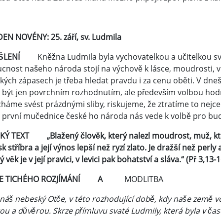
DEN NOVÉNY: 25. září, sv. Ludmila
YŠLENÍ
Kněžna Ludmila byla vychovatelkou a učitelkou sv
nost našeho národa stojí na výchově k lásce, moudrosti, víře
ckých zápasech je třeba hledat pravdu i za cenu oběti. V dne
 být jen povrchním rozhodnutím, ale především volbou hod
háme svést prázdnými sliby, riskujeme, že ztratíme to nejce
 první mučednice české ho národa nás vede k volbě pro bud
KÝ TEXT „Blažený člověk, který nalezl moudrost, muž, který 
sk stříbra a její výnos lepší než ryzí zlato. Je dražší než perly
 věk je v její pravici, v levici pak bohatství a sláva.“ (Př 3,13-1
LE TICHÉHO ROZJÍMÁNÍ A
MODLITBA
náš nebeský Otče, v této rozhodující době, kdy naše země vo
u a důvěrou. Skrze přímluvu svaté Ludmily, která byla v čas