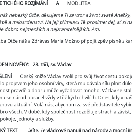
LE TICHÉHO ROZJÍMÁNÍ A
MODLITBA
náš nebeský Otče, děkujeme Ti za vzor a život svaté Anežky,
žbě a milosrdenství. Na její přímluvu Tě prosíme: dej, ať si n
ale dobro nejmenších a nejzranitelnějších. Am.
ba Otče náš a Zdrávas Maria Možno připojit zpěv písně z ka
DEN NOVÉNY: 28. září, sv. Václav
YŠLENÍ
Český kníže Václav zvolil pro svůj život cestu poko
lo projevem jeho osobní víry, která mu dávala sílu plnit důle
rnost pravdě a dobru může vyžadovat mnoho. Václav se stal
u se národ obracel vždy v těž kých chvílích. Dnes, kdy v na
znovu aktuální. Volá nás, abychom za své představitele vybíral
bro všech. V době, kdy společnost rozděluje strach a závist, 
 pokoje, jednoty a služby.
CKÝ TEXT „Víte, že vládcové panují nad národy a mocní jim