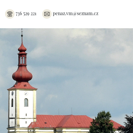
736 529 221
penaz.vm@seznam.cz