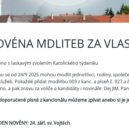
VÉNA MDLITEB ZA VLA
těno s laskavým svolením Katolického týdeníku
 se od 24/9 2025 mohou modlit jednotlivci, rodiny, společen
užeb. Pokaždé přidat modlitbu 003 z kanc. a píseň č. 927 a číst
o, a pak znovu za voliče a kandidáty i novináře: Dej JIM, Pa
doporučené písně z kancionálu můžeme zpívat anebo si je jen
DEN NOVÉNY: 24. září, sv. Vojtěch