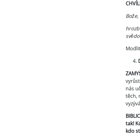
CHVÍ
Bože,
hrozbo
svědom
Modlit
ZAM
vyrůst
nás uč
těch, 
vyzývá
BIBLIC
tak! K
kdo st