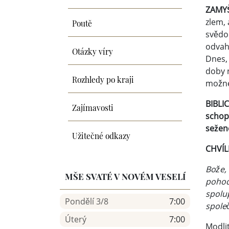
ZAM
Poutě
zlem, 
svědom
odvah
Otázky víry
Dnes,
doby n
Rozhledy po kraji
možné 
BIBLIC
Zajímavosti
schopn
seženo
Užitečné odkazy
CHVÍ
Bože,
MŠE SVATÉ V NOVÉM VESELÍ
pohodl
spolu
Pondělí 3/8
7:00
společ
Úterý
7:00
Modlit