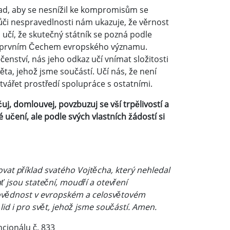
řad, aby se nesnížil ke kompromisům se
vůči nespravedlnosti nám ukazuje, že věrnost
d učí, že skutečný státník se pozná podle
veň prvním Čechem evropského významu.
ství, nás jeho odkaz učí vnímat složitosti
ta, jehož jsme součástí. Učí nás, že není
tvářet prostředí spolupráce s ostatními.
j, domlouvej, povzbuzuj se vší trpělivostí a
učení, ale podle svých vlastních žádostí si
at příklad svatého Vojtěcha, který nehledal
ť jsou stateční, moudří a otevření
dpovědnost v evropském a celosvětovém
id i pro svět, jehož jsme součástí. Amen.
ncionálu č. 833