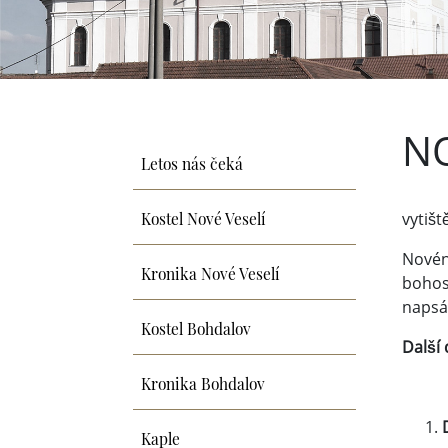
NO
Letos nás čeká
Kostel Nové Veselí
vytiš
Novénu
Kronika Nové Veselí
bohosl
napsán
Kostel Bohdalov
Další 
Kronika Bohdalov
Kaple