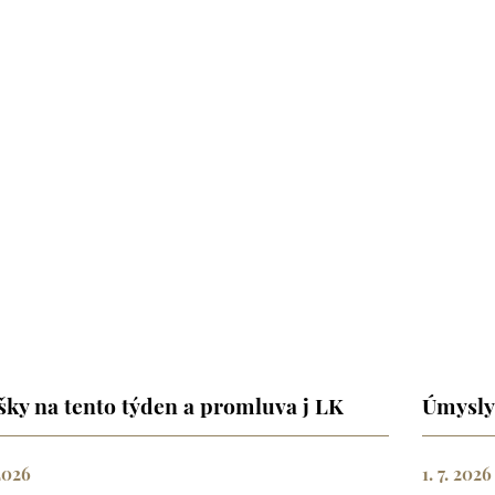
šky na tento týden a promluva j LK
Úmysly
 2026
1. 7. 2026