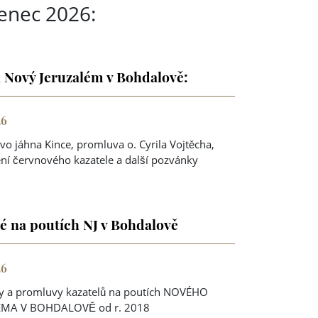
enec 2026:
 Nový Jeruzalém v Bohdalově:
26
ovo jáhna Kince, promluva o. Cyrila Vojtěcha,
ní červnového kazatele a další pozvánky
é na poutích NJ v Bohdalově
26
sy a promluvy kazatelů na poutích NOVÉHO
ÉMA V BOHDALOVĚ od r. 2018