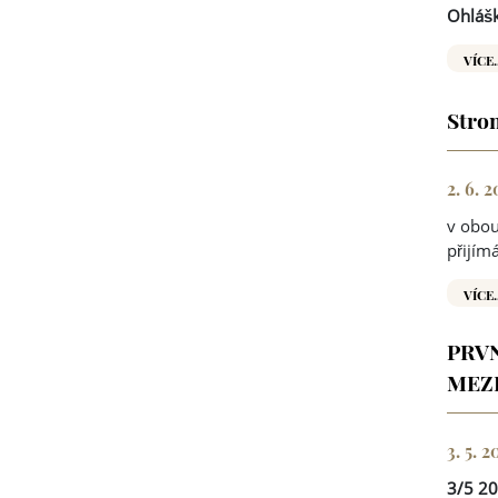
Ohlášk
VÍCE.
Strom
2. 6. 
v obou
přijím
VÍCE.
PRVN
MEZ
3. 5. 
3/5 2