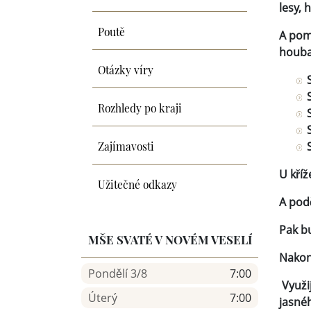
lesy, 
Poutě
A pomo
houbař
Otázky víry
Rozhledy po kraji
Zajímavosti
U kříž
Užitečné odkazy
A pod
Pak b
MŠE SVATÉ V NOVÉM VESELÍ
Nakon
Pondělí 3/8
7:00
Využi
Úterý
7:00
jasnéh