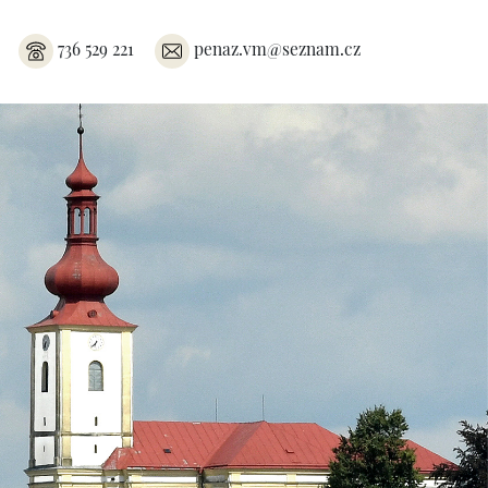
736 529 221
penaz.vm@seznam.cz