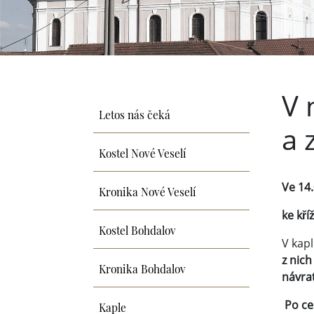
V 
Letos nás čeká
a 
Kostel Nové Veselí
Ve 14.
Kronika Nové Veselí
ke kř
Kostel Bohdalov
V kapl
z nich
Kronika Bohdalov
návrat
Kaple
Po ce