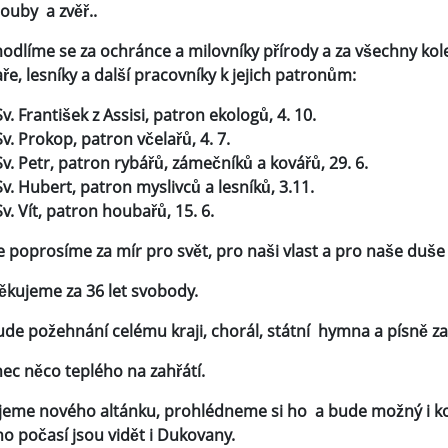
houby a zvěř.
.
dlíme se za ochránce a milovníky přírody a za všechny kolem
e, lesníky a další pracovníky k jejich patronům:
Sv. František z Assisi, patron ekologů, 4. 10.
Sv. Prokop, patron včelařů, 4. 7.
Sv. Petr, patron rybářů, zámečníků a kovářů, 29. 6.
Sv. Hubert, patron myslivců a lesníků, 3.11.
Sv. Vít, patron houbařů, 15. 6.
e poprosíme za mír pro svět, pro naši vlast a pro naše duše
ěkujeme za 36 let svobody.
ude požehnání celému kraji, chorál, státní hymna a písně z
ec něco teplého na zahřátí.
jeme nového altánku, prohlédneme si ho a bude možný i ko
o počasí jsou vidět i Dukovany.