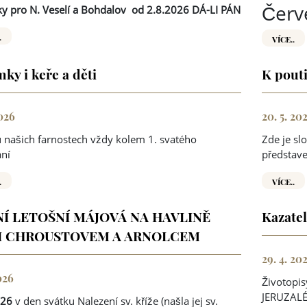
Červ
y pro N. Veselí a Bohdalov
od 2.8.2026 DÁ-LI PÁN
.
VÍCE..
ky i keře a děti
K pouti
2026
20. 5. 20
 našich farnostech vždy kolem 1. svatého
Zde je sl
ání
představe
.
VÍCE..
Í LETOŠNÍ MÁJOVÁ NA HAVLINĚ
Kazatel
I CHROUSTOVEM A ARNOLCEM
29. 4. 20
2026
Životopi
JERUZAL
026
v den svátku Nalezení sv. kříže (našla jej sv.