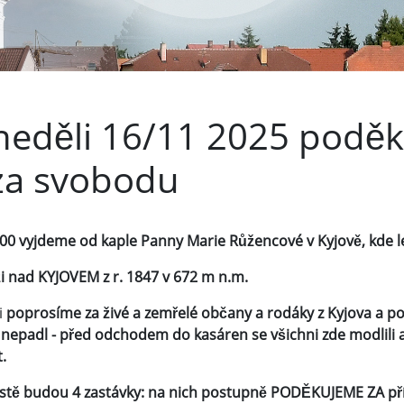
neděli 16/11 2025 poděk
za svobodu
00 vyjdeme od kaple Panny Marie Růžencové v Kyjově, kde let
íži nad KYJOVEM
z r. 1847 v 672 m n.m.
i
poprosíme za živé a zemřelé občany a rodáky z Kyjova a pod
 nepadl - před odchodem do kasáren se všichni zde modlili 
.
stě budou 4 zastávky: na nich postupně
PODĚKUJEME ZA příro