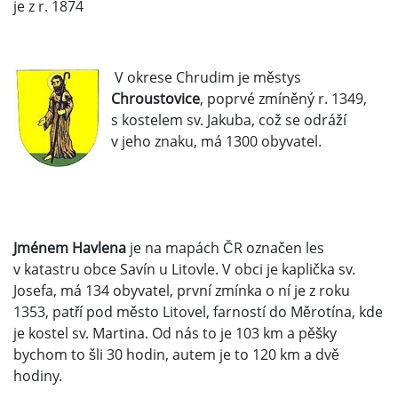
je z r. 1874
V okrese Chrudim je městys
Chroustovice
, poprvé zmíněný r. 1349,
s kostelem sv. Jakuba, což se odráží
v jeho znaku, má 1300 obyvatel.
Jménem Havlena
je na mapách ČR označen les
v katastru obce Savín u Litovle. V obci je kaplička sv.
Josefa, má 134 obyvatel, první zmínka o ní je z roku
1353, patří pod město Litovel, farností do Měrotína, kde
je kostel sv. Martina. Od nás to je 103 km a pěšky
bychom to šli 30 hodin, autem je to 120 km a dvě
hodiny.