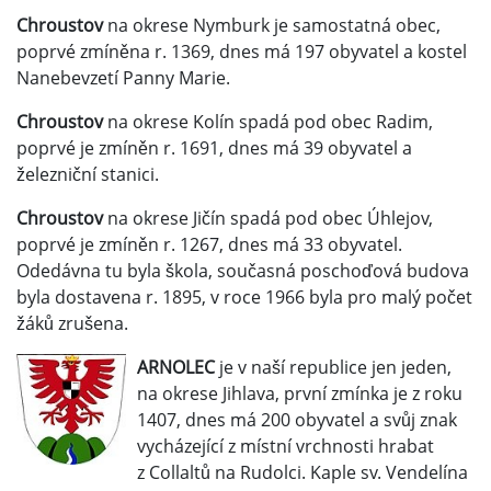
Chroustov
na okrese Nymburk je samostatná obec,
poprvé zmíněna r. 1369, dnes má 197 obyvatel a kostel
Nanebevzetí Panny Marie.
Chroustov
na okrese Kolín spadá pod obec Radim,
poprvé je zmíněn r. 1691, dnes má 39 obyvatel a
železniční stanici.
Chroustov
na okrese Jičín spadá pod obec Úhlejov,
poprvé je zmíněn r. 1267, dnes má 33 obyvatel.
Odedávna tu byla škola, současná poschoďová budova
byla dostavena r. 1895, v roce 1966 byla pro malý počet
žáků zrušena.
ARNOLEC
je v naší republice jen jeden,
na okrese Jihlava, první zmínka je z roku
1407, dnes má 200 obyvatel a svůj znak
vycházející z místní vrchnosti hrabat
z Collaltů na Rudolci. Kaple sv. Vendelína