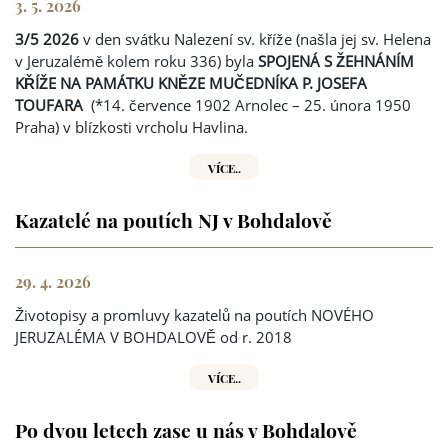
3. 5. 2026
3/5 2026
v den svátku Nalezení sv. kříže (našla jej sv. Helena
v Jeruzalémě kolem roku 336) byla
SPOJENÁ S ŽEHNÁNÍM
KŘÍŽE NA PAMÁTKU KNĚZE MUČEDNÍKA P. JOSEFA
TOUFARA
(*14. července 1902 Arnolec – 25. února 1950
Praha) v blízkosti vrcholu Havlina.
VÍCE..
Kazatelé na poutích NJ v Bohdalově
29. 4. 2026
Životopisy a promluvy kazatelů na poutích NOVÉHO
JERUZALÉMA V BOHDALOVĚ od r. 2018
VÍCE..
Po dvou letech zase u nás v Bohdalově