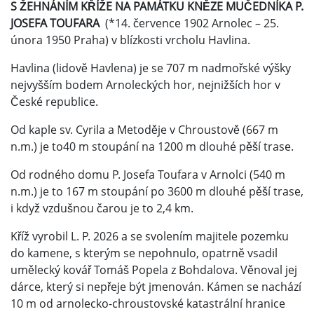
S ŽEHNÁNÍM KŘÍŽE NA PAMÁTKU KNĚZE MUČEDNÍKA P.
JOSEFA TOUFARA
(*14. července 1902 Arnolec – 25.
února 1950 Praha) v blízkosti vrcholu Havlina.
Havlina (lidově Havlena) je se 707 m nadmořské výšky
nejvyšším bodem Arnoleckých hor, nejnižších hor v
České republice.
Od kaple sv. Cyrila a Metoděje v Chroustově (667 m
n.m.) je to40 m stoupání na 1200 m dlouhé pěší trase.
Od rodného domu P. Josefa Toufara v Arnolci (540 m
n.m.) je to 167 m stoupání po 3600 m dlouhé pěší trase,
i když vzdušnou čarou je to 2,4 km.
Kříž vyrobil L. P. 2026 a se svolením majitele pozemku
do kamene, s kterým se nepohnulo, opatrně vsadil
umělecký kovář Tomáš Popela z Bohdalova. Věnoval jej
dárce, který si nepřeje být jmenován. Kámen se nachází
10 m od arnolecko-chroustovské katastrální hranice