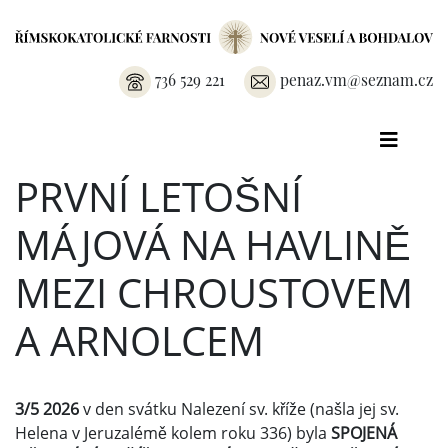
736 529 221
penaz.vm@seznam.cz
PRVNÍ LETOŠNÍ
MÁJOVÁ NA HAVLINĚ
MEZI CHROUSTOVEM
A ARNOLCEM
3/5 2026
v den svátku Nalezení sv. kříže (našla jej sv.
Helena v Jeruzalémě kolem roku 336) byla
SPOJENÁ