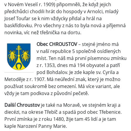
v Novém Veselí r. 1909) připomněli, že když jejich
předchůdci chodili hrát do hospody v Arnolci, mladý
Josef Toufar se k nim vždycky přidal a hrál na
baskřídlovku. Pro všechny z nás to byla nová a příjemná
novinka, víc než třešnička na dortu.
Obec CHROUSTOV
– stejné jméno má
v naší republice 5 společně osídlených
míst. Ten náš má první písemnou zmínku
z r. 1353, dnes má 194 obyvatel a patří
pod Bohdalov. Je zde kaple sv. Cyrila a
Metoděje z r. 1907. Má neúřední znak, který je možno
používat soukromě bez omezení. Má více variant, ale
vždy je tam podkova z původní pečetě.
Další Chroustov
je také na Moravě, ve stejném kraji a
diecézi, na okrese Třebíč a spadá pod obec Třebenice.
První zmínka je z roku 1480, žije tam 45 lidí a je tam
kaple Narození Panny Marie.