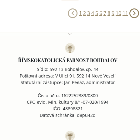
1
2
3
4
5
6
7
8
9
10
11
ŘÍMSKOKATOLICKÁ FARNOST BOHDALOV
Sídlo: 592 13 Bohdalov, čp. 44
Poštovní adresa: V Ulici 91, 592 14 Nové Veselí
Statutární zástupce: Jan Peňáz, administrátor
Číslo účtu: 1622252389/0800
CPO evid. Min. kultury 8/1-07-020/1994
IČO: 48898821
Datová schránka: d8pu42d