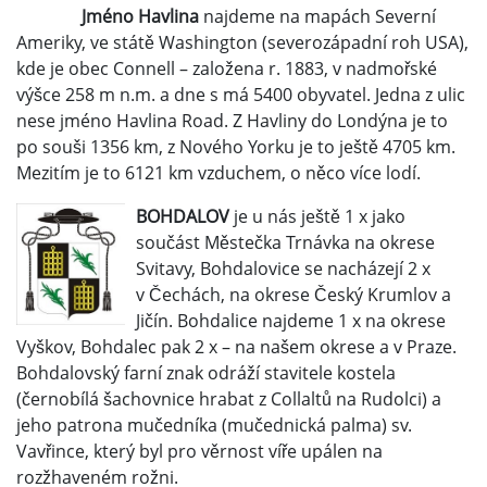
Jméno Havlina
najdeme na mapách Severní
Ameriky, ve státě Washington (severozápadní roh USA),
kde je obec Connell – založena r. 1883, v nadmořské
výšce 258 m n.m. a dne s má 5400 obyvatel. Jedna z ulic
nese jméno Havlina Road. Z Havliny do Londýna je to
po souši 1356 km, z Nového Yorku je to ještě 4705 km.
Mezitím je to 6121 km vzduchem, o něco více lodí.
BOHDALOV
je u nás ještě 1 x jako
součást Městečka Trnávka na okrese
Svitavy, Bohdalovice se nacházejí 2 x
v Čechách, na okrese Český Krumlov a
Jičín. Bohdalice najdeme 1 x na okrese
Vyškov, Bohdalec pak 2 x – na našem okrese a v Praze.
Bohdalovský farní znak odráží stavitele kostela
(černobílá šachovnice hrabat z Collaltů na Rudolci) a
jeho patrona mučedníka (mučednická palma) sv.
Vavřince, který byl pro věrnost víře upálen na
rozžhaveném rožni.