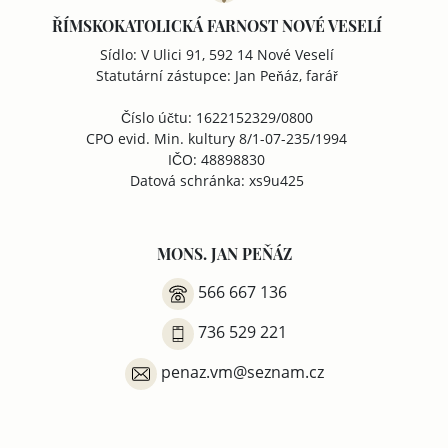
ŘÍMSKOKATOLICKÁ FARNOST NOVÉ VESELÍ
Sídlo: V Ulici 91, 592 14 Nové Veselí
Statutární zástupce: Jan Peňáz, farář
Číslo účtu: 1622152329/0800
CPO evid. Min. kultury 8/1-07-235/1994
IČO: 48898830
Datová schránka: xs9u425
MONS. JAN PEŇÁZ
566 667 136
736 529 221
penaz.vm@seznam.cz