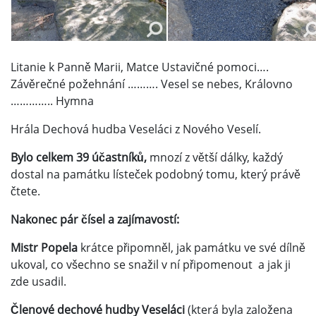
Litanie k Panně Marii, Matce Ustavičné pomoci….
Závěrečné požehnání ………. Vesel se nebes, Královno
………….. Hymna
Hrála Dechová hudba Veseláci z Nového Veselí.
Bylo celkem 39 účastníků,
mnozí z větší dálky, každý
dostal na památku lísteček podobný tomu, který právě
čtete.
Nakonec pár čísel a zajímavostí:
Mistr Popela
krátce připomněl, jak památku ve své dílně
ukoval, co všechno se snažil v ní připomenout a jak ji
zde usadil.
Členové dechové hudby Veseláci
(která byla založena