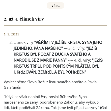
VÍCE..
2. až 4. článek víry
5. 1. 2021
článek víry
"VĚŘÍM I V JEŽÍŠE KRISTA, SYNA JEHO
JEDINÉHO, PÁNA NAŠEHO" ---
3. čl. víry:
"JEŽÍŠ
KRISTUS BYL POČAT Z DUCHA SVATÉHO A
NARODIL SE Z MARIE PANNY"
---- 4. čl. víry:
"JEŽÍŠ
KRISTUS TRPĚL POD PONTSKÝM PILÁTEM, BYL
UKŘIŽOVÁN, ZEMŘEL A BYL POHŘBEN"
Vyslechněme Slovo Boží z listu svatého apoštola Pavla
Galaťanům:
"Když se však naplnil čas, poslal Bůh svého Syna,
narozeného ze ženy, podrobeného Zákonu, aby vykoupil
lidi, kteří podléhali Zákonu. Tak jsme byli přijati za syny" (Gal