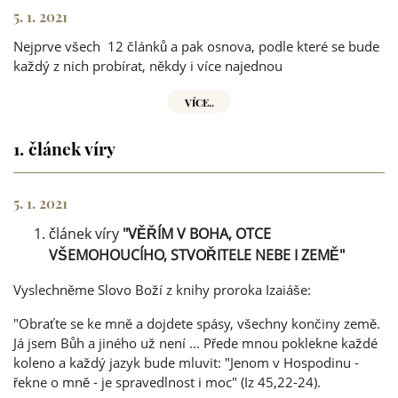
5. 1. 2021
Nejprve všech 12 článků a pak osnova, podle které se bude
každý z nich probírat, někdy i více najednou
VÍCE..
1. článek víry
5. 1. 2021
článek víry
"VĚŘÍM V BOHA, OTCE
VŠEMOHOUCÍHO, STVOŘITELE NEBE I ZEMĚ"
Vyslechněme Slovo Boží z knihy proroka Izaiáše:
"Obraťte se ke mně a dojdete spásy, všechny končiny země.
Já jsem Bůh a jiného už není ... Přede mnou poklekne každé
koleno a každý jazyk bude mluvit: "Jenom v Hospodinu -
řekne o mně - je spravedlnost i moc" (Iz 45,22-24).