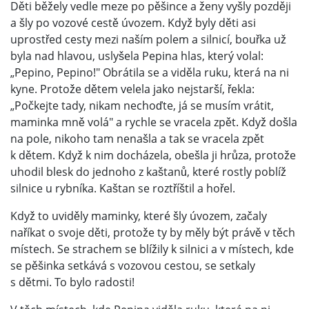
Děti běžely vedle meze po pěšince a ženy vyšly později
a šly po vozové cestě úvozem. Když byly děti asi
uprostřed cesty mezi naším polem a silnicí, bouřka už
byla nad hlavou, uslyšela Pepina hlas, který volal:
„Pepino, Pepino!" Obrátila se a viděla ruku, která na ni
kyne. Protože dětem velela jako nejstarší, řekla:
„Počkejte tady, nikam nechoďte, já se musím vrátit,
maminka mně volá" a rychle se vracela zpět. Když došla
na pole, nikoho tam nenašla a tak se vracela zpět
k dětem. Když k nim docházela, obešla ji hrůza, protože
uhodil blesk do jednoho z kaštanů, které rostly poblíž
silnice u rybníka. Kaštan se roztříštil a hořel.
Když to uviděly maminky, které šly úvozem, začaly
naříkat o svoje děti, protože ty by měly být právě v těch
místech. Se strachem se blížily k silnici a v místech, kde
se pěšinka setkává s vozovou cestou, se setkaly
s dětmi. To bylo radosti!