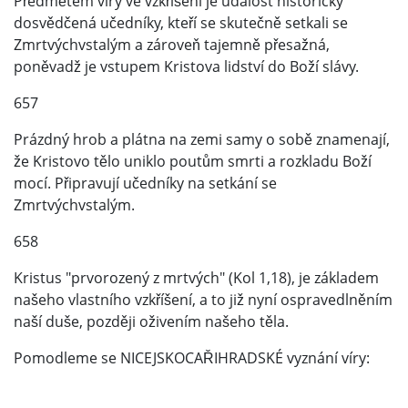
Předmětem víry ve vzkříšení je událost historicky
dosvědčená učedníky, kteří se skutečně setkali se
Zmrtvýchvstalým a zároveň tajemně přesažná,
poněvadž je vstupem Kristova lidství do Boží slávy.
657
Prázdný hrob a plátna na zemi samy o sobě znamenají,
že Kristovo tělo uniklo poutům smrti a rozkladu Boží
mocí. Připravují učedníky na setkání se
Zmrtvýchvstalým.
658
Kristus "prvorozený z mrtvých" (Kol 1,18), je základem
našeho vlastního vzkříšení, a to již nyní ospravedlněním
naší duše, později oživením našeho těla.
Pomodleme se NICEJSKOCAŘIHRADSKÉ vyznání víry: