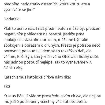
předního nedostatky ostatních, které kritizujete a
vysmíváte se jim."
Dodatek:
Platí to asi i o nás. I náš přední batoh může být přetížen
negativním pohledem na ostatní. Jestliže jsme
spokojeni s vlastním obrazem, můžeme být také
spokojeni s obrazem o druhých. Přesto je potřeba něco
porovnat, posoudit. Lidem se to tak těžko daří, ale
věříme, Boží Syn, který zná svého Otce ale i lidský úděl,
nás jednou posoudí nejlépe. Tak to vyznáváme v 7.
článku víry.
Katechismus katolické církve nám říká:
680
Kristus Pán již vládne prostřednictvím církve, ale nejsou
mu ještě podrobeny všechny věci tohoto světa.