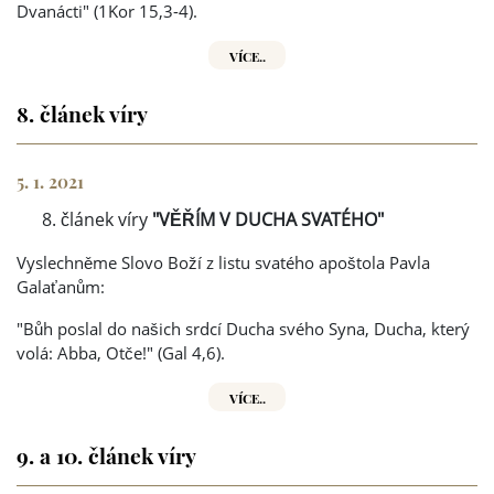
Dvanácti" (1Kor 15,3-4).
VÍCE..
8. článek víry
5. 1. 2021
článek víry
"VĚŘÍM V DUCHA SVATÉHO"
Vyslechněme Slovo Boží z listu svatého apoštola Pavla
Galaťanům:
"Bůh poslal do našich srdcí Ducha svého Syna, Ducha, který
volá: Abba, Otče!" (Gal 4,6).
VÍCE..
9. a 10. článek víry