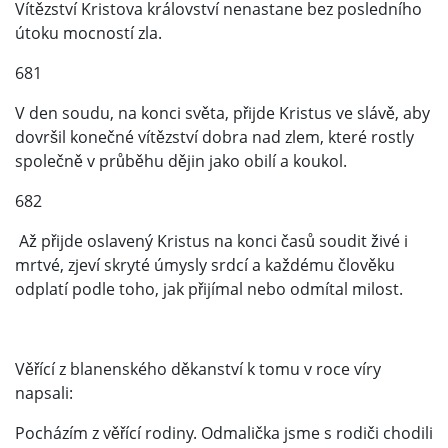
Vítězství Kristova království nenastane bez posledního
útoku mocností zla.
681
V den soudu, na konci světa, přijde Kristus ve slávě, aby
dovršil konečné vítězství dobra nad zlem, které rostly
společně v průběhu dějin jako obilí a koukol.
682
Až přijde oslavený Kristus na konci časů soudit živé i
mrtvé, zjeví skryté úmysly srdcí a každému člověku
odplatí podle toho, jak přijímal nebo odmítal milost.
Věřící z blanenského děkanství k tomu v roce víry
napsali:
Pocházím z věřící rodiny. Odmalička jsme s rodiči chodili