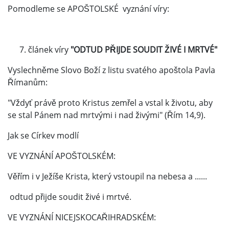
Pomodleme se APOŠTOLSKÉ vyznání víry:
článek víry
"ODTUD PŘIJDE SOUDIT ŽIVÉ I MRTVÉ"
Vyslechněme Slovo Boží z listu svatého apoštola Pavla
Římanům:
"Vždyť právě proto Kristus zemřel a vstal k životu, aby
se stal Pánem nad mrtvými i nad živými" (Řím 14,9).
Jak se Církev modlí
VE VYZNÁNÍ APOŠTOLSKÉM:
Věřím i v Ježíše Krista, který vstoupil na nebesa a ......
odtud přijde soudit živé i mrtvé.
VE VYZNÁNÍ NICEJSKOCAŘIHRADSKÉM: