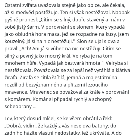
Ostatní zvířata uvažovala stejně jako opice, ale čekala,
až si medvěd postěžuje. Ten si však nestěžoval. Naopak
pyšně pronesl: „Cítím se silný, dobře stavěný a mám v
sobě jistý šarm. V porovnání se slonem, který vypadá
jako obludná hora masa, jež se rozpadne na kusy, jsem
kouzelný. Já si na nic nestěžuji." Slon se ujal slova a
pravil: „Ach! Ani já si vůbec na nic nestěžuji. Cítím se
silný a pevný jako mocný král. Velryba je na tom
mnohem hůře. Vypadá jak beztvará hmota." Velryba si
nestěžovala. Považovala se za lepší než vytáhlá a klátivá
žirafa. Žirafa se cítila štíhlá, jemná a majestátní na
rozdíl od bezvýznamného a při zemi lezoucího
mravence. Mravenec se považoval za krále v porovnání
s komárem. Komár si připadal rychlý a schopný
sebeobrany ...
Lev, který dosud mlčel, se ke všem obrátil a řekl:
„Dobrá, vidím, že každý z vás nese dva batohy; do
zadního házíte vlastní nedostatky, jež ukrýváte. A do