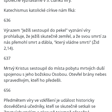
společně vyznáváme v 5. článku víry.
Katechismus katolické církve nám říká:
636
Výrazem "Ježíš sestoupil do pekel" vyznání víry
prohlašuje, že Ježíš skutečně zemřel, a že svou smrtí za
nás přemohl smrt a ďábla, "který vládne smrti" (Žid
2,14).
637
Mrtvý Kristus sestoupil do místa pobytu mrtvých duší
spojenou s jeho božskou Osobou. Otevřel brány nebes
spravedlivým, kteří ho předešli.
656
Předmětem víry ve vzkříšení je událost historicky
dosvědčená učedníky, kteří se skutečně setkali se