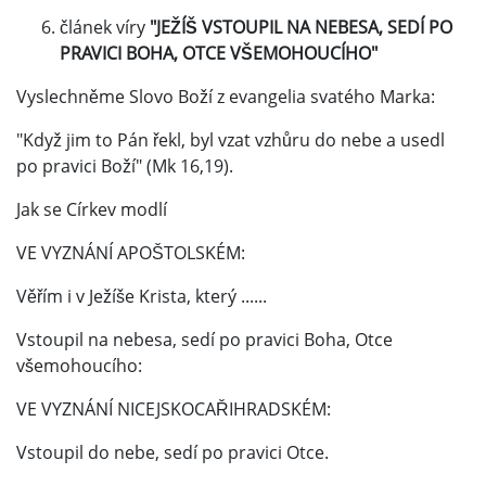
článek víry
"JEŽÍŠ VSTOUPIL NA NEBESA, SEDÍ PO
PRAVICI BOHA, OTCE VŠEMOHOUCÍHO"
Vyslechněme Slovo Boží z evangelia svatého Marka:
"Když jim to Pán řekl, byl vzat vzhůru do nebe a usedl
po pravici Boží" (Mk 16,19).
Jak se Církev modlí
VE VYZNÁNÍ APOŠTOLSKÉM:
Věřím i v Ježíše Krista, který ......
Vstoupil na nebesa, sedí po pravici Boha, Otce
všemohoucího:
VE VYZNÁNÍ NICEJSKOCAŘIHRADSKÉM:
Vstoupil do nebe, sedí po pravici Otce.