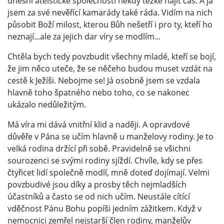
dnešní ateistické společnosti někdy těžké najít čas. A já
jsem za své nevěřící kamarády také ráda. Vidím na nich
působit Boží milost, kterou Bůh nešetří i pro ty, kteří ho
neznají...ale za jejich dar víry se modlím...
Chtěla bych tedy povzbudit všechny mladé, kteří se bojí,
že jim něco uteče, že se něčeho budou muset vzdát na
cestě k Ježíši. Nebojme se! Já osobně jsem se vzdala
hlavně toho špatného nebo toho, co se nakonec
ukázalo nedůležitým.
Má víra mi dává vnitřní klid a naději. A opravdové
důvěře v Pána se učím hlavně u manželovy rodiny. Je to
velká rodina držící při sobě. Pravidelně se všichni
sourozenci se svými rodiny sjíždí. Chvíle, kdy se přes
čtyřicet lidí společně modlí, mně doteď dojímají. Velmi
povzbudivé jsou díky a prosby těch nejmladších
účastníků a často se od nich učím. Neustále cítící
vděčnost Pánu Bohu popíši jedním zážitkem. Když v
nemocnici zemřel nejstarší člen rodiny, manželův