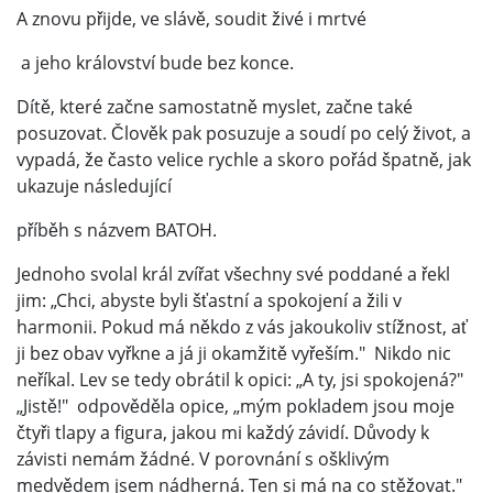
A znovu přijde, ve slávě, soudit živé i mrtvé
a jeho království bude bez konce.
Dítě, které začne samostatně myslet, začne také
posuzovat. Člověk pak posuzuje a soudí po celý život, a
vypadá, že často velice rychle a skoro pořád špatně, jak
ukazuje následující
příběh s názvem BATOH.
Jednoho svolal král zvířat všechny své poddané a řekl
jim: „Chci, abyste byli šťastní a spokojení a žili v
harmonii. Pokud má někdo z vás jakoukoliv stížnost, ať
ji bez obav vyřkne a já ji okamžitě vyřeším." Nikdo nic
neříkal. Lev se tedy obrátil k opici: „A ty, jsi spokojená?"
„Jistě!" odpověděla opice, „mým pokladem jsou moje
čtyři tlapy a figura, jakou mi každý závidí. Důvody k
závisti nemám žádné. V porovnání s ošklivým
medvědem jsem nádherná. Ten si má na co stěžovat."