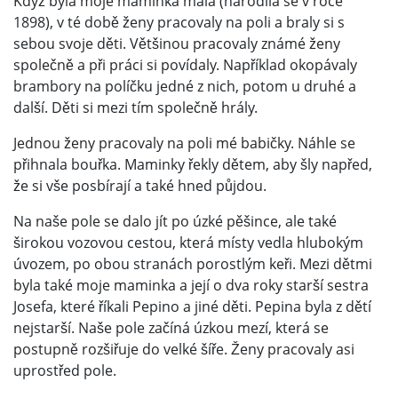
Když byla moje maminka malá (narodila se v roce
1898), v té době ženy pracovaly na poli a braly si s
sebou svoje děti. Většinou pracovaly známé ženy
společně a při práci si povídaly. Například okopávaly
brambory na políčku jedné z nich, potom u druhé a
další. Děti si mezi tím společně hrály.
Jednou ženy pracovaly na poli mé babičky. Náhle se
přihnala bouřka. Maminky řekly dětem, aby šly napřed,
že si vše posbírají a také hned půjdou.
Na naše pole se dalo jít po úzké pěšince, ale také
širokou vozovou cestou, která místy vedla hlubokým
úvozem, po obou stranách porostlým keři. Mezi dětmi
byla také moje maminka a její o dva roky starší sestra
Josefa, které říkali Pepino a jiné děti. Pepina byla z dětí
nejstarší. Naše pole začíná úzkou mezí, která se
postupně rozšiřuje do velké šíře. Ženy pracovaly asi
uprostřed pole.