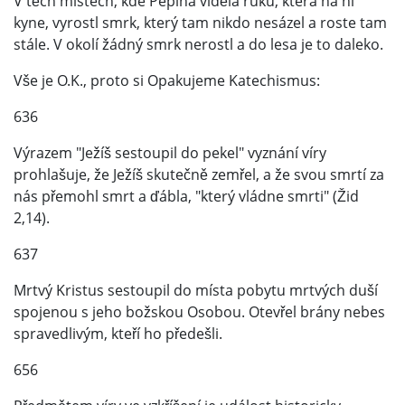
V těch místech, kde Pepina viděla ruku, která na ni
kyne, vyrostl smrk, který tam nikdo nesázel a roste tam
stále. V okolí žádný smrk nerostl a do lesa je to daleko.
Vše je O.K., proto si Opakujeme Katechismus:
636
Výrazem "Ježíš sestoupil do pekel" vyznání víry
prohlašuje, že Ježíš skutečně zemřel, a že svou smrtí za
nás přemohl smrt a ďábla, "který vládne smrti" (Žid
2,14).
637
Mrtvý Kristus sestoupil do místa pobytu mrtvých duší
spojenou s jeho božskou Osobou. Otevřel brány nebes
spravedlivým, kteří ho předešli.
656