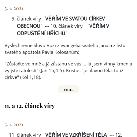
5. 1. 2021
článek víry
"VĚŘÍM VE SVATOU CÍRKEV
OBECNOU"
--- 10. článek víry
"VĚŘÍM V
ODPUŠTĚNÍ HŘÍCHŮ"
Vyslechněme Slovo Boží z evangelia svatého Jana a z listu
svatého apoštola Pavla Kolosanům:
"Zůstaňte ve mně a já zůstanu ve vás ... Já jsem vinný kmen a
vy jste ratolesti" (Jan 15,4-5). Kristus "je hlavou těla, totiž
církve" (Kol 1,18).
VÍCE..
11. a 12. článek víry
5. 1. 2021
článek víry
"VĚŘÍM VE VZKŘÍŠENÍ TĚLA"
--- 12.