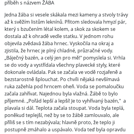
příběh s názvem ŽÁBA
Jedna žába si vesele skákala mezi kameny a stvoly trávy
až k svěžím listům leknínů. Přitom sledovala hmyzí pár,
který s bzučením létal kolem, a skok za skokem se
dostala až k ohradě vedle statku. V jednom rohu
objevila zvědavá žába hrnec. Vyskočila na okraj a
zjistila, že hrnec je plný chladné, průzračné vody.
„Báječný bazén, a celý jen pro mě!" pomyslela si. Vrhla
se do vody a vystřídala všechny plavecké styly, které
dokonale ovládala. Pak se začala ve vodě rozjařeně a
bezstarostně šplouchat. Po chvíli nějaká nevšímavá
ruka zažehla pod hrncem oheň. Voda se pomaloučku
začala zahřívat. Najednou byla vlažná. Žábě to bylo
příjemné. „Pořád lepší a lepší! Je to vyhřívaný bazén," a
plavala si dál. Teplota začala stoupat. Voda byla teplá,
poněkud teplejší, než by se to žábě zamlouvalo, ale
příliš se s tím nezabývala; hlavně proto, že teplo ji
postupně zmáhalo a uspávalo. Voda teď byla opravdu