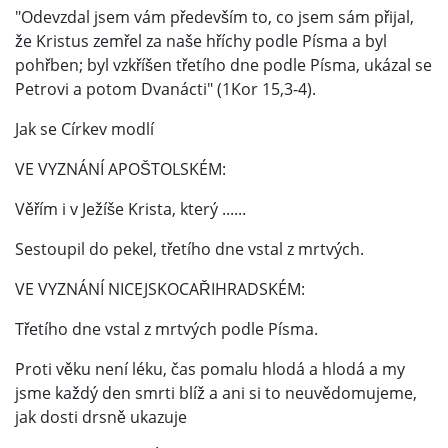
"Odevzdal jsem vám především to, co jsem sám přijal,
že Kristus zemřel za naše hříchy podle Písma a byl
pohřben; byl vzkříšen třetího dne podle Písma, ukázal se
Petrovi a potom Dvanácti" (1Kor 15,3-4).
Jak se Církev modlí
VE VYZNÁNÍ APOŠTOLSKÉM:
Věřím i v Ježíše Krista, který ......
Sestoupil do pekel, třetího dne vstal z mrtvých.
VE VYZNÁNÍ NICEJSKOCAŘIHRADSKÉM:
Třetího dne vstal z mrtvých podle Písma.
Proti věku není léku, čas pomalu hlodá a hlodá a my
jsme každý den smrti blíž a ani si to neuvědomujeme,
jak dosti drsně ukazuje