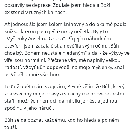
dostavily se deprese. Zoufale jsem hledala Boží
existenci v různých knihách.
Až jednou: šla jsem kolem knihovny a do oka mě padla
knížka, kterou jsem ještě nikdy nečetla. Byly to
"Myšlenky Anselma Grüna". Při jejím náhodném
otevření jsem začala číst a nevěřila svým očím. „Bůh
chce být Bohem neustále hledaným" a dál - že výkyvy ve
víře jsou normální. Přečtené věty mě naplnily velkou
radostí. Vždyť Bůh odpověděl na moje myšlenky. Znal
je. Věděl o mně všechno.
Teď už opět mám svoji víru, Pevně věřím že Bůh, který
zná všechny moje obavy a strachy mě provede cestou
stáří i možných nemocí, dá mi sílu je nést a jednou
spočinu v jeho náruči.
Bůh se dá poznat každému, kdo ho hledá a po něm
touží.