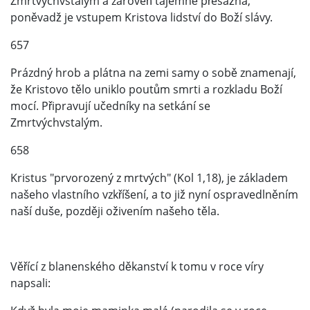
Zmrtvýchvstalým a zároveň tajemně přesažná,
poněvadž je vstupem Kristova lidství do Boží slávy.
657
Prázdný hrob a plátna na zemi samy o sobě znamenají,
že Kristovo tělo uniklo poutům smrti a rozkladu Boží
mocí. Připravují učedníky na setkání se
Zmrtvýchvstalým.
658
Kristus "prvorozený z mrtvých" (Kol 1,18), je základem
našeho vlastního vzkříšení, a to již nyní ospravedlněním
naší duše, později oživením našeho těla.
Věřící z blanenského děkanství k tomu v roce víry
napsali: