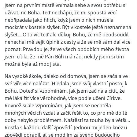
jsem na prvním místě vnímala sebe a svou potřebu si
užívat, ne Boha. Teď nechápu, že mi spousta věcí
nepřipadala jako hřích, když jsem o nich musela
mockrát v kostele slyšet. Být v kostele ještě neznamená
slyšet... O to víc teď ale děkuji Bohu, že mě neodsoudil,
nenechal mě sejít úplně z cesty a že se mě sám dal více
poznat. Pravdou je, že ve všech obdobích mého života
jsem cítila, že mě Pán Bůh má rád, někdy jsem si tím
možná byla až moc jista.
Na vysoké škole, daleko od domova, jsem se začala ve
své víře více nalézat. Hledala jsme svůj vlastní postoj k
Bohu. Doteď si vzpomínám, jak jsem začínala cítit, že
mě láká žít více věrohodně, více podle učení Církve.
Rovněž si ale vzpomínám, jak jsem se nechtěla
mnohých věcích vzdát a začít řešit to, co pro mě do té
doby nebylo problémem. Naštěstí ta touha byla větší...
Rostla s každou další zpovědí. Jednou mi jeden kněz u
zpovědi poradil, ať se modlím za svého budoucího