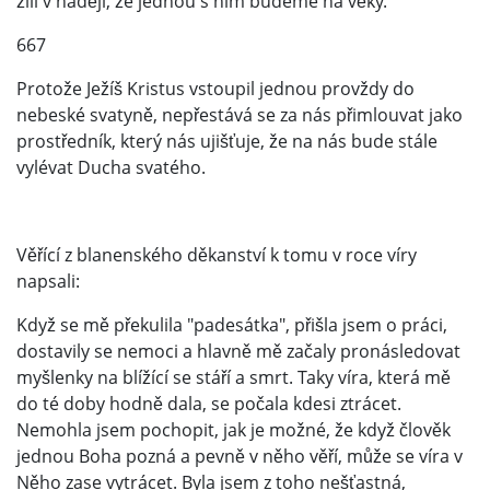
žili v naději, že jednou s ním budeme na věky.
667
Protože Ježíš Kristus vstoupil jednou provždy do
nebeské svatyně, nepřestává se za nás přimlouvat jako
prostředník, který nás ujišťuje, že na nás bude stále
vylévat Ducha svatého.
Věřící z blanenského děkanství k tomu v roce víry
napsali:
Když se mě překulila "padesátka", přišla jsem o práci,
dostavily se nemoci a hlavně mě začaly pronásledovat
myšlenky na blížící se stáří a smrt. Taky víra, která mě
do té doby hodně dala, se počala kdesi ztrácet.
Nemohla jsem pochopit, jak je možné, že když člověk
jednou Boha pozná a pevně v něho věří, může se víra v
Něho zase vytrácet. Byla jsem z toho nešťastná,