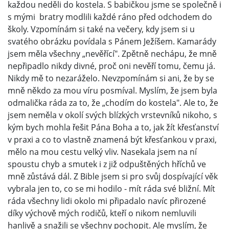
každou neděli do kostela. S babičkou jsme se společně i
s mými bratry modlili každé ráno před odchodem do
školy. Vzpomínám si také na večery, kdy jsem si u
svatého obrázku povídala s Pánem Ježíšem. Kamarády
jsem měla všechny „nevěřící". Zpětně nechápu, že mně
nepřipadlo nikdy divné, proč oni nevěří tomu, čemu já.
Nikdy mě to nezaráželo. Nevzpomínám si ani, že by se
mně někdo za mou víru posmíval. Myslím, že jsem byla
odmalička ráda za to, že „chodím do kostela". Ale to, že
jsem neměla v okolí svých blízkých vrstevníků nikoho, s
kým bych mohla řešit Pána Boha a to, jak žít křesťanství
v praxi a co to vlastně znamená být křesťankou v praxi,
mělo na mou cestu velký vliv. Nasekala jsem na ní
spoustu chyb a smutek i z již odpuštěných hříchů ve
mně zůstává dál. Z Bible jsem si pro svůj dospívající věk
vybrala jen to, co se mi hodilo - mít ráda své bližní. Mít
ráda všechny lidi okolo mi připadalo navíc přirozené
díky výchově mých rodičů, kteří o nikom nemluvili
hanlivě a snažili se všechny pochopit. Ale myslím, že