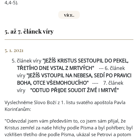
4,4-5).
VÍCE..
5. až 7. článek víry
5. 1. 2021
článek víry
"JEŽÍŠ KRISTUS SESTOUPIL DO PEKEL,
TŘETÍHO DNE VSTAL Z MRTVÝCH"
--- 6. článek
víry
"JEŽÍŠ VSTOUPIL NA NEBESA, SEDÍ PO PRAVICI
BOHA, OTCE VŠEMOHOUCÍHO"
---- 7. článek
víry
"ODTUD PŘIJDE SOUDIT ŽIVÉ I MRTVÉ"
Vyslechněme Slovo Boží z 1. listu svatého apoštola Pavla
Korinťanům:
"Odevzdal jsem vám především to, co jsem sám přijal, že
Kristus zemřel za naše hříchy podle Písma a byl pohřben; byl
vzkříšen třetího dne podle Písma, ukázal se Petrovi a potom