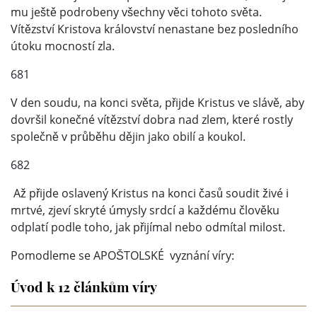
mu ještě podrobeny všechny věci tohoto světa.
Vítězství Kristova království nenastane bez posledního
útoku mocností zla.
681
V den soudu, na konci světa, přijde Kristus ve slávě, aby
dovršil konečné vítězství dobra nad zlem, které rostly
společně v průběhu dějin jako obilí a koukol.
682
Až přijde oslavený Kristus na konci časů soudit živé i
mrtvé, zjeví skryté úmysly srdcí a každému člověku
odplatí podle toho, jak přijímal nebo odmítal milost.
Pomodleme se APOŠTOLSKÉ vyznání víry:
Úvod k 12 článkům víry