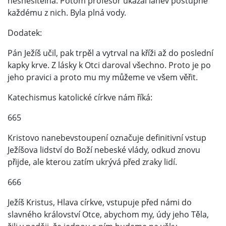
nesnesitelná. Potom profesor ukázal láhev postupně
každému z nich. Byla plná vody.
Dodatek:
Pán Ježíš učil, pak trpěl a vytrval na kříži až do poslední
kapky krve. Z lásky k Otci daroval všechno. Proto je po
jeho pravici a proto mu my můžeme ve všem věřit.
Katechismus katolické církve nám říká:
665
Kristovo nanebevstoupení označuje definitivní vstup
Ježíšova lidství do Boží nebeské vlády, odkud znovu
přijde, ale kterou zatím ukrývá před zraky lidí.
666
Ježíš Kristus, Hlava církve, vstupuje před námi do
slavného království Otce, abychom my, údy jeho Těla,