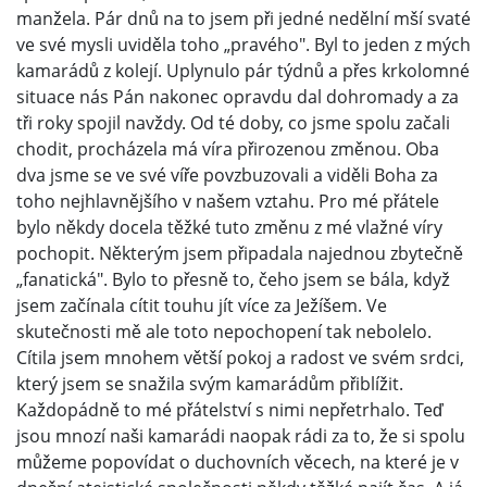
manžela. Pár dnů na to jsem při jedné nedělní mší svaté
ve své mysli uviděla toho „pravého". Byl to jeden z mých
kamarádů z kolejí. Uplynulo pár týdnů a přes krkolomné
situace nás Pán nakonec opravdu dal dohromady a za
tři roky spojil navždy. Od té doby, co jsme spolu začali
chodit, procházela má víra přirozenou změnou. Oba
dva jsme se ve své víře povzbuzovali a viděli Boha za
toho nejhlavnějšího v našem vztahu. Pro mé přátele
bylo někdy docela těžké tuto změnu z mé vlažné víry
pochopit. Některým jsem připadala najednou zbytečně
„fanatická". Bylo to přesně to, čeho jsem se bála, když
jsem začínala cítit touhu jít více za Ježíšem. Ve
skutečnosti mě ale toto nepochopení tak nebolelo.
Cítila jsem mnohem větší pokoj a radost ve svém srdci,
který jsem se snažila svým kamarádům přiblížit.
Každopádně to mé přátelství s nimi nepřetrhalo. Teď
jsou mnozí naši kamarádi naopak rádi za to, že si spolu
můžeme popovídat o duchovních věcech, na které je v