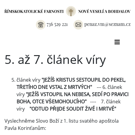
736 529 221
penaz.vm@seznam.cz
5. až 7. článek víry
článek víry
"JEŽÍŠ KRISTUS SESTOUPIL DO PEKEL,
TŘETÍHO DNE VSTAL Z MRTVÝCH"
--- 6. článek
víry
"JEŽÍŠ VSTOUPIL NA NEBESA, SEDÍ PO PRAVICI
BOHA, OTCE VŠEMOHOUCÍHO"
---- 7. článek
víry
"ODTUD PŘIJDE SOUDIT ŽIVÉ I MRTVÉ"
Vyslechněme Slovo Boží z 1. listu svatého apoštola
Pavla Korinťanům: