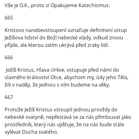
Vše je O.K., proto si Opakujeme Katechismus:
665
Kristovo nanebevstoupení označuje definitivní vstup
Ježíšova lidství do Boží nebeské vlády, odkud znovu
přijde, ale kterou zatím ukrývá před zraky lidí.
666
Ježíš Kristus, Hlava církve, vstupuje před námi do
slavného království Otce, abychom my, údy jeho Těla,
žili v naději, že jednou s ním budeme na věky.
667
Protože Ježíš Kristus vstoupil jednou provždy do
nebeské svatyně, nepřestává se za nás přimlouvat jako
prostředník, který nás ujišťuje, že na nás bude stále
vylévat Ducha svatého.