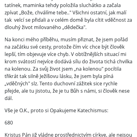
tatínek, maminka tehdy položila sluchátko a začala
zpívat „Bože, chválíme tebe.." Všichni ostatní, jak malí
tak velcí se přidali a v celém domě byla cítit vděčnost za
dlouhý život milovaného „dědečka".
Na konci mého příběhu, musím přiznat, že jsem pořád
na začátku své cesty, protože čím víc chce být člověk
lepší, tím objevuje více chyb. V obtížnějších situací mi
krom svátostí nejvíce dodává sílu do života tichá chvilka
na kolenou. Za svůj život jsem „na kolenou" pocítila
třikrát tak silně Ježíšovu lásku, že jsem byla plná
„vděčných" slz. Tento duchovní zážitek sice rychle
přejde, ale tu jistotu, že je tu Bůh s námi, si člověk nese
dál.
Vše je O.K., proto si Opakujeme Katechismus:
680
Kristus Pán již vládne prostřednictvím církve, ale nejsou