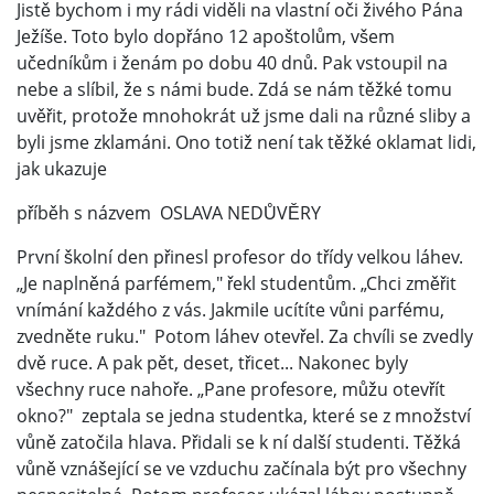
Jistě bychom i my rádi viděli na vlastní oči živého Pána
Ježíše. Toto bylo dopřáno 12 apoštolům, všem
učedníkům i ženám po dobu 40 dnů. Pak vstoupil na
nebe a slíbil, že s námi bude. Zdá se nám těžké tomu
uvěřit, protože mnohokrát už jsme dali na různé sliby a
byli jsme zklamáni. Ono totiž není tak těžké oklamat lidi,
jak ukazuje
příběh s názvem OSLAVA NEDŮVĚRY
První školní den přinesl profesor do třídy velkou láhev.
„Je naplněná parfémem," řekl studentům. „Chci změřit
vnímání každého z vás. Jakmile ucítíte vůni parfému,
zvedněte ruku." Potom láhev otevřel. Za chvíli se zvedly
dvě ruce. A pak pět, deset, třicet... Nakonec byly
všechny ruce nahoře. „Pane profesore, můžu otevřít
okno?" zeptala se jedna studentka, které se z množství
vůně zatočila hlava. Přidali se k ní další studenti. Těžká
vůně vznášející se ve vzduchu začínala být pro všechny