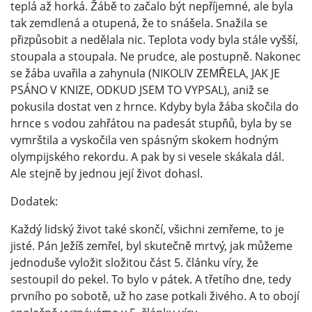
teplá až horká. Žábě to začalo být nepříjemné, ale byla
tak zemdlená a otupená, že to snášela. Snažila se
přizpůsobit a nedělala nic. Teplota vody byla stále vyšší,
stoupala a stoupala. Ne prudce, ale postupně. Nakonec
se žába uvařila a zahynula (NIKOLIV ZEMŘELA, JAK JE
PSÁNO V KNIZE, ODKUD JSEM TO VYPSAL), aniž se
pokusila dostat ven z hrnce. Kdyby byla žába skočila do
hrnce s vodou zahřátou na padesát stupňů, byla by se
vymrštila a vyskočila ven spásným skokem hodným
olympijského rekordu. A pak by si vesele skákala dál.
Ale stejně by jednou její život dohasl.
Dodatek:
Každý lidský život také skončí, všichni zemřeme, to je
jisté. Pán Ježíš zemřel, byl skutečně mrtvý, jak můžeme
jednoduše vyložit složitou část 5. článku víry, že
sestoupil do pekel. To bylo v pátek. A třetího dne, tedy
prvního po sobotě, už ho zase potkali živého. A to obojí