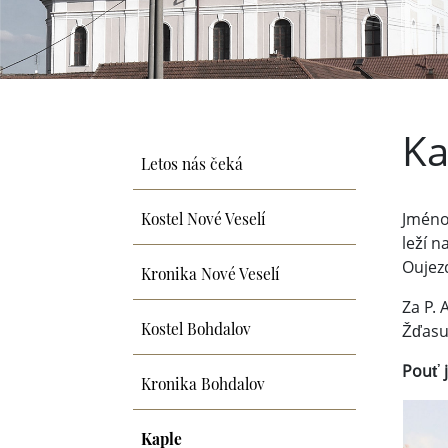
Ka
Letos nás čeká
Kostel Nové Veselí
Jméno
leží 
Oujezd
Kronika Nové Veselí
Za P. 
Kostel Bohdalov
Žďasu 
Pouť j
Kronika Bohdalov
Kaple