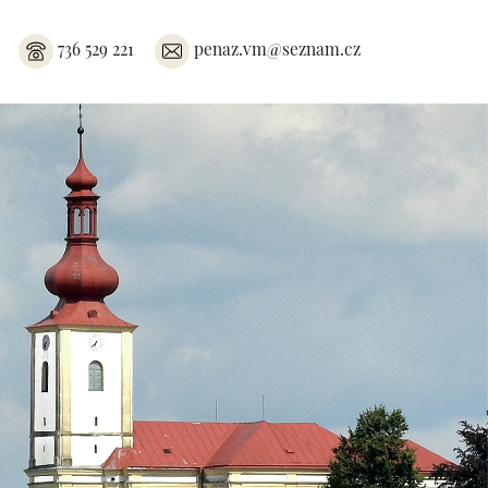
736 529 221
penaz.vm@seznam.cz