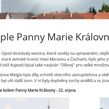
ple Panny Marie Královn
 Újezd dostávaly vesnice, které vznikly na vymezeném, obj
na staré zemské hranici mezi Moravou a Čechami, bylo jeho j
 (též Aujezd) býval také nazýván "Olšový" pro velké množství
Aloise Weigla byla díky ochotě obecního zastupitelstva a ob
byl ulit další zvon. V ní byly doplněny sochy andělů a sv. Jos
e kolem Panny Marie Královny - 22. srpna.