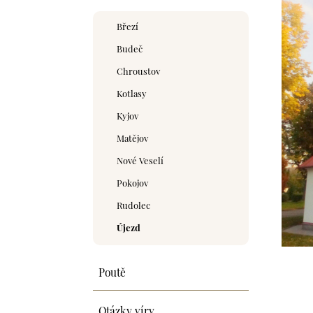
Březí
Budeč
Chroustov
Kotlasy
Kyjov
Matějov
Nové Veselí
Pokojov
Rudolec
Újezd
Poutě
Otázky víry