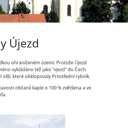
y Újezd
ížďkou ohraničeném území. Protože Újezd
méno vykládáno též jako "vjezd" do Čech.
 olší, které obklopovaly Prostřední rybník.
ětavosti občanů kaple o 100 % zvětšena a ve
efa.