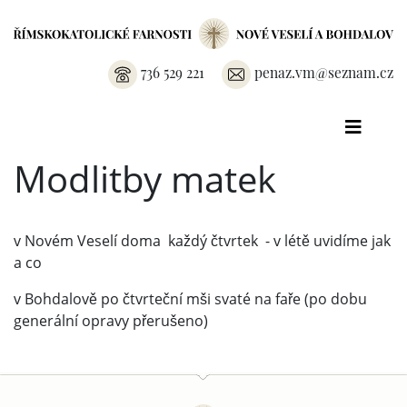
736 529 221
penaz.vm@seznam.cz
Modlitby matek
v Novém Veselí doma každý čtvrtek - v létě uvidíme jak
a co
v Bohdalově po čtvrteční mši svaté na faře (po dobu
generální opravy přerušeno)