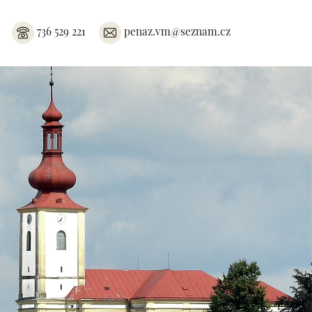
736 529 221
penaz.vm@seznam.cz