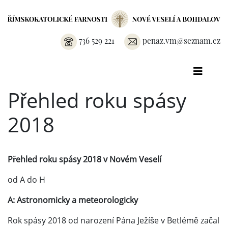
736 529 221
penaz.vm@seznam.cz
Přehled roku spásy
2018
Přehled roku spásy 2018
v Novém Veselí
od A do H
A: Astronomicky a meteorologicky
Rok spásy 2018 od narození Pána Ježíše v Betlémě začal