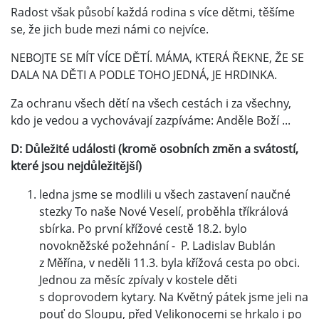
Radost však působí každá rodina s více dětmi, těšíme
se, že jich bude mezi námi co nejvíce.
NEBOJTE SE MÍT VÍCE DĚTÍ. MÁMA, KTERÁ ŘEKNE, ŽE SE
DALA NA DĚTI A PODLE TOHO JEDNÁ, JE HRDINKA.
Za ochranu všech dětí na všech cestách i za všechny,
kdo je vedou a vychovávají zazpíváme: Anděle Boží ...
D: Důležité události (kromě osobních změn a svátostí,
které jsou nejdůležitější)
ledna jsme se modlili u všech zastavení naučné
stezky To naše Nové Veselí, proběhla tříkrálová
sbírka. Po první křížové cestě 18.2. bylo
novokněžské požehnání - P. Ladislav Bublán
z Měřína, v neděli 11.3. byla křížová cesta po obci.
Jednou za měsíc zpívaly v kostele děti
s doprovodem kytary. Na Květný pátek jsme jeli na
pouť do Sloupu, před Velikonocemi se hrkalo i po