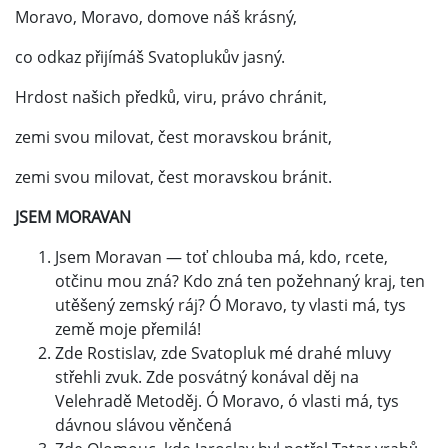
Moravo, Moravo, domove náš krásný,
co odkaz přijímáš Svatoplukův jasný.
Hrdost našich předků, viru, právo chránit,
zemi svou milovat, čest moravskou bránit,
zemi svou milovat, čest moravskou bránit.
JSEM MORAVAN
Jsem Moravan — toť chlouba má, kdo, rcete,
otčinu mou zná? Kdo zná ten požehnaný kraj, ten
utěšený zemský ráj? Ó Moravo, ty vlasti má, tys
země moje přemilá!
Zde Rostislav, zde Svatopluk mé drahé mluvy
střehli zvuk. Zde posvátný konával děj na
Velehradě Metoděj. Ó Moravo, ó vlasti má, tys
dávnou slávou věnčená