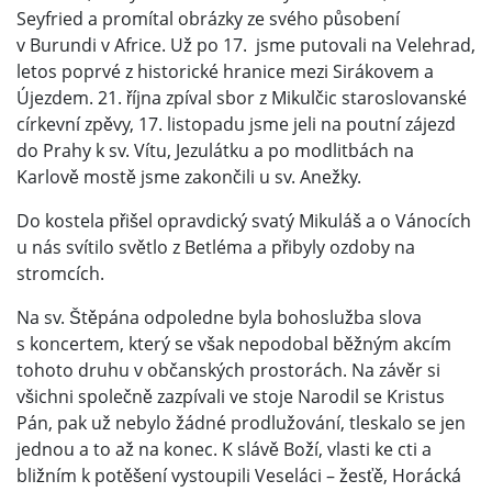
Seyfried a promítal obrázky ze svého působení
v Burundi v Africe. Už po 17. jsme putovali na Velehrad,
letos poprvé z historické hranice mezi Sirákovem a
Újezdem. 21. října zpíval sbor z Mikulčic staroslovanské
církevní zpěvy, 17. listopadu jsme jeli na poutní zájezd
do Prahy k sv. Vítu, Jezulátku a po modlitbách na
Karlově mostě jsme zakončili u sv. Anežky.
Do kostela přišel opravdický svatý Mikuláš a o Vánocích
u nás svítilo světlo z Betléma a přibyly ozdoby na
stromcích.
Na sv. Štěpána odpoledne byla bohoslužba slova
s koncertem, který se však nepodobal běžným akcím
tohoto druhu v občanských prostorách. Na závěr si
všichni společně zazpívali ve stoje Narodil se Kristus
Pán, pak už nebylo žádné prodlužování, tleskalo se jen
jednou a to až na konec. K slávě Boží, vlasti ke cti a
bližním k potěšení vystoupili Veseláci – žesťě, Horácká