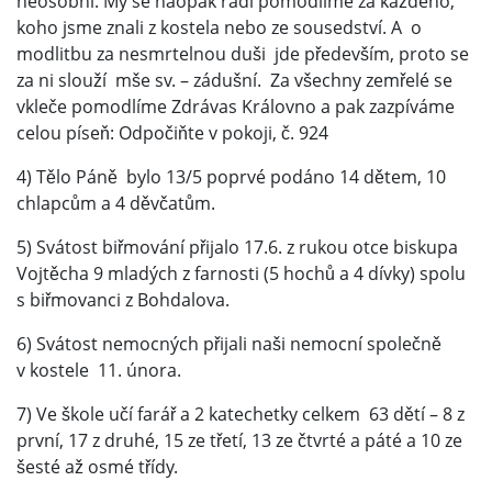
neosobní. My se naopak rádi pomodlíme za každého,
koho jsme znali z kostela nebo ze sousedství. A o
modlitbu za nesmrtelnou duši jde především, proto se
za ni slouží mše sv. – zádušní. Za všechny zemřelé se
vkleče pomodlíme Zdrávas Královno a pak zazpíváme
celou píseň: Odpočiňte v pokoji, č. 924
4) Tělo Páně bylo 13/5 poprvé podáno 14 dětem, 10
chlapcům a 4 děvčatům.
5) Svátost biřmování přijalo 17.6. z rukou otce biskupa
Vojtěcha 9 mladých z farnosti (5 hochů a 4 dívky) spolu
s biřmovanci z Bohdalova.
6) Svátost nemocných přijali naši nemocní společně
v kostele 11. února.
7) Ve škole učí farář a 2 katechetky celkem 63 dětí – 8 z
první, 17 z druhé, 15 ze třetí, 13 ze čtvrté a páté a 10 ze
šesté až osmé třídy.