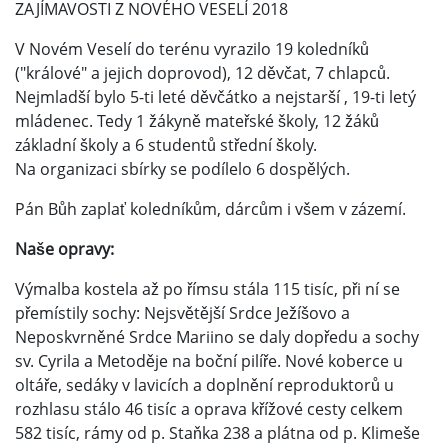
ZAJÍMAVOSTI Z NOVÉHO VESELÍ 2018
V Novém Veselí do terénu vyrazilo 19 koledníků
("králové" a jejich doprovod), 12 děvčat, 7 chlapců.
Nejmladší bylo 5-ti leté děvčátko a nejstarší , 19-ti letý
mládenec. Tedy 1 žákyně mateřské školy, 12 žáků
základní školy a 6 studentů střední školy.
Na organizaci sbírky se podílelo 6 dospělých.
Pán Bůh zaplať koledníkům, dárcům i všem v zázemí.
Naše opravy:
Výmalba kostela až po římsu stála 115 tisíc, při ní se
přemístily sochy: Nejsvětější Srdce Ježíšovo a
Neposkvrněné Srdce Mariino se daly dopředu a sochy
sv. Cyrila a Metoděje na boční pilíře. Nové koberce u
oltáře, sedáky v lavicích a doplnění reproduktorů u
rozhlasu stálo 46 tisíc a oprava křížové cesty celkem
582 tisíc, rámy od p. Staňka 238 a plátna od p. Klimeše