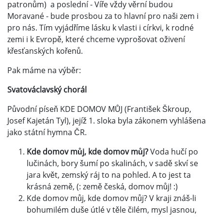
patronům) a poslední - Víře vždy věrní budou
Moravané - bude prosbou za to hlavní pro naši zem i
pro nás. Tím vyjádříme lásku k vlasti i církvi, k rodné
zemi i k Evropě, které chceme vyprošovat oživení
křesťanských kořenů.
Pak máme na výběr:
Svatováclavský chorál
Původní píseň KDE DOMOV MŮJ (František Škroup,
Josef Kajetán Tyl), jejíž 1. sloka byla zákonem vyhlášena
jako státní hymna ČR.
Kde domov můj, kde domov můj?
Voda hučí po
lučinách, bory šumí po skalinách, v sadě skví se
jara květ, zemský ráj to na pohled. A to jest ta
krásná země, (: země česká, domov můj! :)
Kde domov můj, kde domov můj? V kraji znáš-li
bohumilém duše útlé v těle čilém, mysl jasnou,