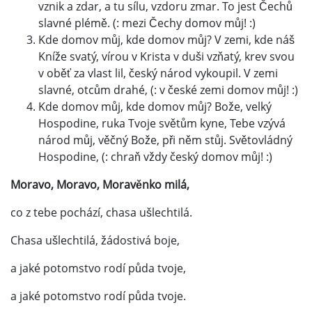
vznik a zdar, a tu sílu, vzdoru zmar. To jest Čechů
slavné plémě. (: mezi Čechy domov můj! :)
Kde domov můj, kde domov můj? V zemi, kde náš
Kníže svatý, vírou v Krista v duši vzňatý, krev svou
v oběť za vlast lil, český národ vykoupil. V zemi
slavné, otcům drahé, (: v české zemi domov můj! :)
Kde domov můj, kde domov můj? Bože, velký
Hospodine, ruka Tvoje světům kyne, Tebe vzývá
národ můj, věčný Bože, při něm stůj. Světovládný
Hospodine, (: chraň vždy český domov můj! :)
Moravo, Moravo, Moravěnko milá,
co z tebe pochází, chasa ušlechtilá.
Chasa ušlechtilá, žádostivá boje,
a jaké potomstvo rodí půda tvoje,
a jaké potomstvo rodí půda tvoje.