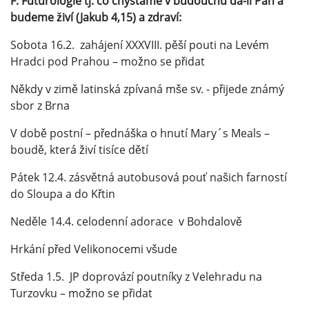
F: Futurologie
tj. co chystáme v budoucnu dá-li Pán a
budeme živí (Jakub 4,15) a zdraví:
Sobota 16.2. zahájení XXXVIII. pěší pouti na Levém
Hradci pod Prahou – možno se přidat
Někdy v zimě latinská zpívaná mše sv. - přijede známý
sbor z Brna
V době postní – přednáška o hnutí Mary´s Meals –
boudě, která živí tisíce dětí
Pátek 12.4. zásvětná autobusová pouť našich farností
do Sloupa a do Křtin
Neděle 14.4. celodenní adorace v Bohdalově
Hrkání před Velikonocemi všude
Středa 1.5. JP doprovází poutníky z Velehradu na
Turzovku – možno se přidat