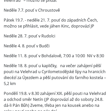
Velehrad – možno se přidat
Neděle 7.7. pouť v Chroustově
Pátek 19.7. - neděle 21. 7. pouť do západních Čech,
možno se přihlásit, vede jáhen Kinc, doprovází JP
Neděle 28. 7. pouť v Rudolci
Neděle 4. 8. pouť v Budči
Neděle 11. 8. pouť v Bohdalově, 7:00 a 10:00 NV v 8:30
Neděle 18. 8. pouť u kapličky, na večer zahájení pěší
pouti na Velehrad u Cyrilometodějské lípy na hranicích
diecézí za Újezdem a pěší putování do farního kostela –
5,2 km
Pondělí 19.8. v 8.30 zahájení XIX. pěší pouti na Velehrad
a odchod směr Netín (JP doprovází až do soboty 24.8.
dá-li Pán Bůh) Zveme, třeba jen na kousek anebo na