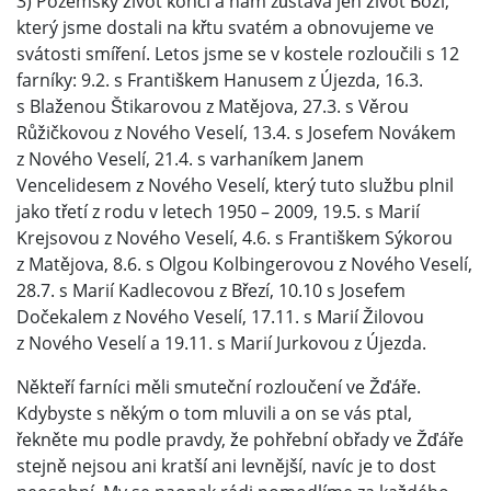
3) Pozemský život končí a nám zůstává jen život Boží,
který jsme dostali na křtu svatém a obnovujeme ve
svátosti smíření. Letos jsme se v kostele rozloučili s 12
farníky: 9.2. s Františkem Hanusem z Újezda, 16.3.
s Blaženou Štikarovou z Matějova, 27.3. s Věrou
Růžičkovou z Nového Veselí, 13.4. s Josefem Novákem
z Nového Veselí, 21.4. s varhaníkem Janem
Vencelidesem z Nového Veselí, který tuto službu plnil
jako třetí z rodu v letech 1950 – 2009, 19.5. s Marií
Krejsovou z Nového Veselí, 4.6. s Františkem Sýkorou
z Matějova, 8.6. s Olgou Kolbingerovou z Nového Veselí,
28.7. s Marií Kadlecovou z Březí, 10.10 s Josefem
Dočekalem z Nového Veselí, 17.11. s Marií Žilovou
z Nového Veselí a 19.11. s Marií Jurkovou z Újezda.
Někteří farníci měli smuteční rozloučení ve Žďáře.
Kdybyste s někým o tom mluvili a on se vás ptal,
řekněte mu podle pravdy, že pohřební obřady ve Žďáře
stejně nejsou ani kratší ani levnější, navíc je to dost