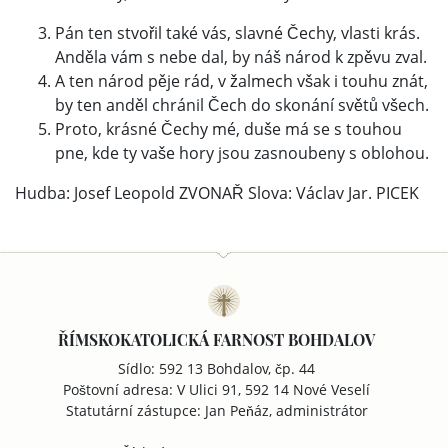
Pán ten stvořil také vás, slavné Čechy, vlasti krás.
Anděla vám s nebe dal, by náš národ k zpěvu zval.
A ten národ pěje rád, v žalmech však i touhu znát,
by ten anděl chránil Čech do skonání světů všech.
Proto, krásné Čechy mé, duše má se s touhou
pne, kde ty vaše hory jsou zasnoubeny s oblohou.
Hudba: Josef Leopold ZVONAŘ Slova: Václav Jar. PICEK
ŘÍMSKOKATOLICKÁ FARNOST BOHDALOV
Sídlo: 592 13 Bohdalov, čp. 44
Poštovní adresa: V Ulici 91, 592 14 Nové Veselí
Statutární zástupce: Jan Peňáz, administrátor