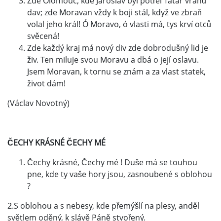
Zde Olomouc, kde Jaroslav byl potřel Tatar vrahů
dav; zde Moravan vždy k boji stál, když ve zbraň
volal jeho král! Ó Moravo, ó vlasti má, tys krví otců
svěcená!
Zde každý kraj má nový div zde dobrodušný lid je
živ. Ten miluje svou Moravu a dbá o její oslavu.
Jsem Moravan, k tornu se znám a za vlast statek,
život dám!
(Václav Novotný)
ČECHY KRÁSNÉ ČECHY MÉ
Čechy krásné, Čechy mé ! Duše má se touhou
pne, kde ty vaše hory jsou, zasnoubené s oblohou
?
2.S oblohou a s nebesy, kde přemýšlí na plesy, anděl
světlem oděný, k slávě Páně stvořený.