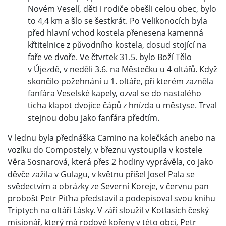
Novém Veselí, děti i rodiče obešli celou obec, bylo
to 4,4 km a šlo se šestkrát. Po Velikonocích byla
před hlavní vchod kostela přenesena kamenná
křtitelnice z původního kostela, dosud stojící na
faře ve dvoře. Ve čtvrtek 31.5. bylo Boží Tělo
v Újezdě, v neděli 3.6. na Městečku u 4 oltářů. Když
skončilo požehnání u 1. oltáře, při kterém zazněla
fanfára Veselské kapely, ozval se do nastalého
ticha klapot dvojice čápů z hnízda u městyse. Trval
stejnou dobu jako fanfára předtím.
V lednu byla přednáška Camino na kolečkách anebo na
vozíku do Compostely, v březnu vystoupila v kostele
Věra Sosnarová, která přes 2 hodiny vyprávěla, co jako
děvče zažila v Gulagu, v květnu přišel Josef Pala se
svědectvím a obrázky ze Severní Koreje, v červnu pan
probošt Petr Piťha představil a podepisoval svou knihu
Triptych na oltáři Lásky. V září sloužil v Kotlasích český
misionář, který má rodové kořeny v této obci, Petr