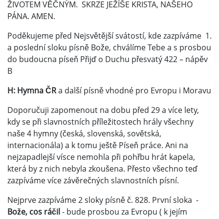
ŽIVOTEM VĚČNÝM. SKRZE JEŽÍŠE KRISTA, NAŠEHO
PÁNA. AMEN.
Poděkujeme před Nejsvětější svátostí, kde zazpíváme 1.
a poslední sloku písně Bože, chválíme Tebe a s prosbou
do budoucna píseň Přijď o Duchu přesvatý 422 – nápěv
B
H: Hymna ČR
a další písně vhodné pro Evropu i Moravu
Doporučuji zapomenout na dobu před 29 a více lety,
kdy se při slavnostních příležitostech hrály všechny
naše 4 hymny (česká, slovenská, sovětská,
internacionála) a k tomu ještě Píseň práce. Ani na
nejzapadlejší vísce nemohla při pohřbu hrát kapela,
která by z nich nebyla zkoušena. Přesto všechno teď
zazpíváme více závěrečných slavnostních písní.
Nejprve zazpíváme 2 sloky písně č. 828. První sloka -
Bože, cos ráčil
- bude prosbou za Evropu ( k jejím