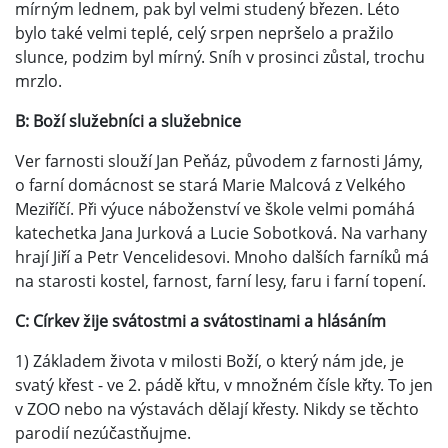
mírným lednem, pak byl velmi studený březen. Léto
bylo také velmi teplé, celý srpen nepršelo a pražilo
slunce, podzim byl mírný. Sníh v prosinci zůstal, trochu
mrzlo.
B: Boží služebníci a služebnice
Ver farnosti slouží Jan Peňáz, původem z farnosti Jámy,
o farní domácnost se stará Marie Malcová z Velkého
Meziříčí. Při výuce náboženství ve škole velmi pomáhá
katechetka Jana Jurková a Lucie Sobotková. Na varhany
hrají Jiří a Petr Vencelidesovi. Mnoho dalších farníků má
na starosti kostel, farnost, farní lesy, faru i farní topení.
C: Církev žije svátostmi a svátostinami a hlásáním
1) Základem života v milosti Boží, o který nám jde, je
svatý křest - ve 2. pádě křtu, v množném čísle křty. To jen
v ZOO nebo na výstavách dělají křesty. Nikdy se těchto
parodií nezúčastňujme.