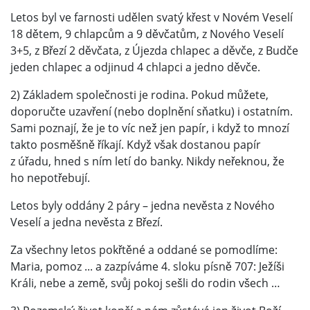
Letos byl ve farnosti udělen svatý křest v Novém Veselí
18 dětem, 9 chlapcům a 9 děvčatům, z Nového Veselí
3+5, z Březí 2 děvčata, z Újezda chlapec a děvče, z Budče
jeden chlapec a odjinud 4 chlapci a jedno děvče.
2) Základem společnosti je rodina. Pokud můžete,
doporučte uzavření (nebo doplnění sňatku) i ostatním.
Sami poznají, že je to víc než jen papír, i když to mnozí
takto posměšně říkají. Když však dostanou papír
z úřadu, hned s ním letí do banky. Nikdy neřeknou, že
ho nepotřebují.
Letos byly oddány 2 páry – jedna nevěsta z Nového
Veselí a jedna nevěsta z Březí.
Za všechny letos pokřtěné a oddané se pomodlíme:
Maria, pomoz ... a zazpíváme 4. sloku písně 707: Ježíši
Králi, nebe a země, svůj pokoj sešli do rodin všech …