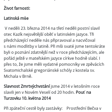
Život farnosti:
Latinská mše
V neděli 23. března 2014 na třetí neděli postní slavil
otec Kazík nejsvětější oběť v latinském jazyce. Tři
předcházející neděle nás připravoval a nacvičoval
s námi modlitby v latině. Při mši svaté jsme tentokráte
byli o poznání zdatnější než v roce předcházejícím, ale
pořád ještě v mateřském jazyce církve hodně slabí. I
přes to, že jsme měli vydatné pomocníky ve zpěvácích
Svatomichalské gregoriánské schóly z kostela sv.
Michala v Brně.
Slavnost Zmrtvýchvstání
jsme 2014 v letošním roce
slavili jen v Novém Veselí od 20 hodin.
Pouť na
Turzovku 10. května 2014
Při zpáteční cestě byly zastávky: Prostřední Bečva v