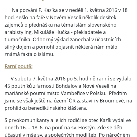
Na pozvání P. Kazíka se v neděli 1. května 2016 v 18
hod. sešlo na faře v Novém Veselí několik desítek
zájemců o přednášku na téma islám slovenského
arabisty Ing. Mikuláše Hučka - překladatele a
tlumočníka. Odborný výklad zanechal v účastnících
silný dojem a pomohl objasnit některá nám málo
známá fakta o islámu.
Farní poutě:
V sobotu 7. května 2016 po 5. hodině ranní se vydalo
45 poutníků z farností Bohdalov a Nové Veselí na
mariánské poutní místo Vambeřice v Polsku. Předtím
jsme se však ještě na území ČR zastavili v Broumově, na
prohlídku benediktinského kláštera.
S prvokomunikanty a jejich rodiči se otec Kazík vydal ve
dnech 16. – 18. 6. na pouť na sv. Hostýn. Zde se děti
účastnily mše sv. a společných modliteb. Po náročném