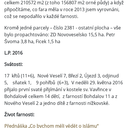
celkem 210572 m2 (z toho 156807 m2 orné půdy) a když
připočítáme, co fara měla v roce 2013 jsem vyrovnáni,
což se nepodařilo v každé farnosti.
Kromě jedné parcely – číslo 2381 - ostatní plocha – vše
bylo propachtováno: ZD Novoveselsko 15,5 ha. Petr
Švoma 3,8 ha, Ficek 1,5 ha
L.P. 2016
Svátosti:
17 křtů (11+6), Nové Veselí 7, Březí 2, Újezd 3, odjinud
5, sňatek 1, 9 pohřbů (6+3), V neděli 29. května 2016
přijalo první svaté přijímání v kostele sv. Vavřince v
Bohdalově celkem 14 dětí, z farností Bohdalov 11 a z
Nového Veselí 2 a jedno dítě z farnosti nížkovské.
Život farnosti:
Přednáška „Co bychom měli vědět o islámu“