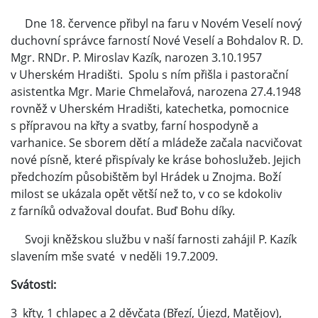
Dne 18. července přibyl na faru v Novém Veselí nový
duchovní správce farností Nové Veselí a Bohdalov R. D.
Mgr. RNDr. P. Miroslav Kazík, narozen 3.10.1957
v Uherském Hradišti. Spolu s ním přišla i pastorační
asistentka Mgr. Marie Chmelařová, narozena 27.4.1948
rovněž v Uherském Hradišti, katechetka, pomocnice
s přípravou na křty a svatby, farní hospodyně a
varhanice. Se sborem dětí a mládeže začala nacvičovat
nové písně, které přispívaly ke kráse bohoslužeb. Jejich
předchozím působištěm byl Hrádek u Znojma. Boží
milost se ukázala opět větší než to, v co se kdokoliv
z farníků odvažoval doufat. Buď Bohu díky.
Svoji kněžskou službu v naší farnosti zahájil P. Kazík
slavením mše svaté v neděli 19.7.2009.
Svátosti:
3 křty, 1 chlapec a 2 děvčata (Březí, Újezd, Matějov),