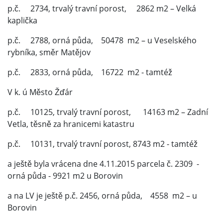
p.č. 2734, trvalý travní porost, 2862 m2 – Velká
kaplička
p.č. 2788, orná půda, 50478 m2 – u Veselského
rybníka, směr Matějov
p.č. 2833, orná půda, 16722 m2 - tamtéž
V k. ú Město Žďár
p.č. 10125, trvalý travní porost, 14163 m2 – Zadní
Vetla, těsně za hranicemi katastru
p.č. 10131, trvalý travní porost, 8743 m2 - tamtéž
a ještě byla vrácena dne 4.11.2015 parcela č. 2309 -
orná půda - 9921 m2 u Borovin
a na LV je ještě p.č. 2456, orná půda, 4558 m2 – u
Borovin