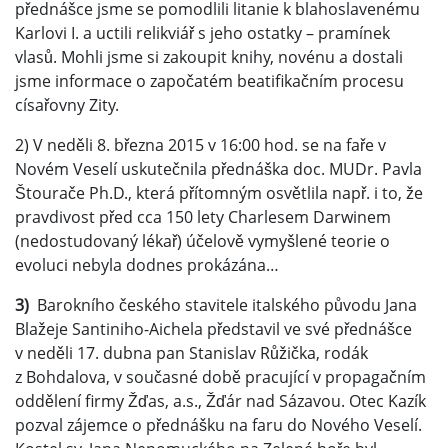
přednášce jsme se pomodlili litanie k blahoslavenému
Karlovi I. a uctili relikviář s jeho ostatky – pramínek
vlasů. Mohli jsme si zakoupit knihy, novénu a dostali
jsme informace o započatém beatifikačním procesu
císařovny Zity.
2) V neděli 8. března 2015 v 16:00 hod. se na faře v
Novém Veselí uskutečnila přednáška doc. MUDr. Pavla
Štourače Ph.D., která přítomným osvětlila např. i to, že
pravdivost před cca 150 lety Charlesem Darwinem
(nedostudovaný lékař) účelově vymyšlené teorie o
evoluci nebyla dodnes prokázána…
3)
Barokního českého stavitele italského původu Jana
Blažeje Santiniho-Aichela představil ve své přednášce
v neděli 17. dubna pan Stanislav Růžička, rodák
z Bohdalova, v současné době pracující v propagačním
oddělení firmy Žďas, a.s., Žďár nad Sázavou. Otec Kazík
pozval zájemce o přednášku na faru do Nového Veselí.