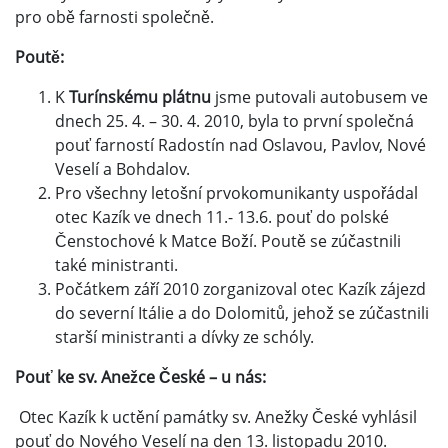
pro obě farnosti společně.
Poutě:
K
Turínskému plátnu
jsme putovali autobusem ve
dnech 25. 4. – 30. 4. 2010, byla to první společná
pouť farností Radostín nad Oslavou, Pavlov, Nové
Veselí a Bohdalov.
Pro všechny letošní prvokomunikanty uspořádal
otec Kazík ve dnech 11.- 13.6. pouť do polské
Čenstochové k Matce Boží. Poutě se zúčastnili
také ministranti.
Počátkem září 2010 zorganizoval otec Kazík zájezd
do severní Itálie a do Dolomitů, jehož se zúčastnili
starší ministranti a dívky ze schóly.
Pouť ke sv. Anežce České – u nás:
Otec Kazík k uctění památky sv. Anežky České vyhlásil
pouť do Nového Veselí na den 13. listopadu 2010.