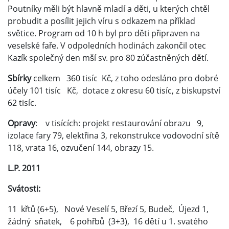
Poutníky měli být hlavně mladí a děti, u kterých chtěl
probudit a posílit jejich víru s odkazem na příklad
světice. Program od 10 h byl pro děti připraven na
veselské faře. V odpoledních hodinách zakončil otec
Kazík společný den mší sv. pro 80 zúčastněných dětí.
Sbírky
celkem 360 tisíc Kč, z toho odesláno pro dobré
účely 101 tisíc Kč, dotace z okresu 60 tisíc, z biskupství
62 tisíc.
Opravy
: v tisících: projekt restaurování obrazu 9,
izolace fary 79, elektřina 3, rekonstrukce vodovodní sítě
118, vrata 16, ozvučení 144, obrazy 15.
L.P. 2011
Svátosti:
11 křtů (6+5), Nové Veselí 5, Březí 5, Budeč, Újezd 1,
žádný sňatek, 6 pohřbů (3+3), 16 dětí u 1. svatého