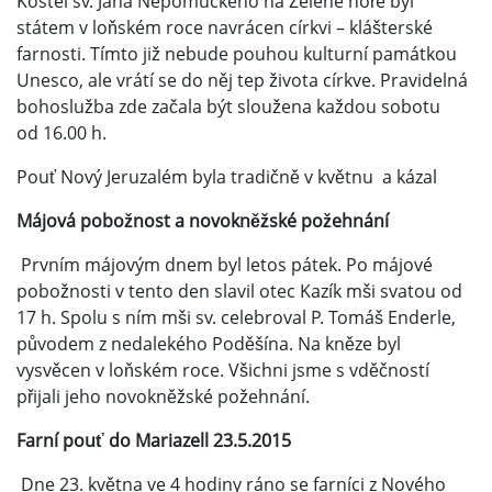
Kostel sv. Jana Nepomuckého na Zelené hoře byl
státem v loňském roce navrácen církvi – klášterské
farnosti. Tímto již nebude pouhou kulturní památkou
Unesco, ale vrátí se do něj tep života církve. Pravidelná
bohoslužba zde začala být sloužena každou sobotu
od 16.00 h.
Pouť Nový Jeruzalém byla tradičně v květnu a kázal
Májová pobožnost a novokněžské požehnání
Prvním májovým dnem byl letos pátek. Po májové
pobožnosti v tento den slavil otec Kazík mši svatou od
17 h. Spolu s ním mši sv. celebroval P. Tomáš Enderle,
původem z nedalekého Poděšína. Na kněze byl
vysvěcen v loňském roce. Všichni jsme s vděčností
přijali jeho novokněžské požehnání.
Farní pouť do Mariazell 23.5.2015
Dne 23. května ve 4 hodiny ráno se farníci z Nového