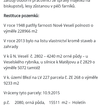
zařizují odborní pracovníci ze správy majetku na
biskupství), lesy zůstanou v péči farníků.
Restituce pozemků:
V roce 1948 patřily farnosti Nové Veselí polnosti o
výměře 228966 m2
V roce 2013 bylo na listu vlastnictví kromě staveb a
zahrady
V k ů N. Veselí č. 2802 – 4240 m2 orné půdy – u
Veselského rybníka, u silnice k Matějovu a č 2829 o
výměře 5072 tamtéž
V k. území Březí na LV 227 parcela č. ZE 268 o výměře
9233 m2
Vráceny tyto parcely: 10.9.2015
p.č. 2080, orná půda, 15511 m2 – Holetín