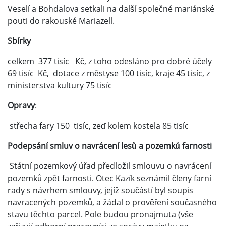
Veselí a Bohdalova setkali na další společné mariánské
pouti do rakouské Mariazell.
Sbírky
celkem 377 tisíc Kč, z toho odesláno pro dobré účely
69 tisíc Kč, dotace z městyse 100 tisíc, kraje 45 tisíc, z
ministerstva kultury 75 tisíc
Opravy
:
střecha fary 150 tisíc, zeď kolem kostela 85 tisíc
Podepsání smluv o navrácení lesů a pozemků farnosti
Státní pozemkový úřad předložil smlouvu o navrácení
pozemků zpět farnosti. Otec Kazík seznámil členy farní
rady s návrhem smlouvy, jejíž součástí byl soupis
navracených pozemků, a žádal o prověření současného
stavu těchto parcel. Pole budou pronajmuta (vše