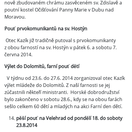
nově zbudovaném chrámu zasvěceném sv. Zdislavě a
poutní kostel Očišťování Panny Marie v Dubu nad
Moravou.
Pouť prvokomunikantů na sv. Hostýn
Otec Kazík již tradičně putoval s prvokomunikanty
z obou farností na sv. Hostýn v pátek 6. a sobotu 7.
června 2014.
Výlet do Dolomitů, farní pouť dětí
V týdnu od 23.6. do 27.6. 2014 zorganizoval otec Kazík
výlet mládeže do Dolomitů. Z naší farnosti se jej
zúčastnili někteří ministranti. Horské dobrodružství
bylo zakončeno v sobotu 28.6., kdy se na obou farách
sešlo celkem 60 dětí a mladých na akci Farní den dětí.
pěší pouť na Velehrad od pondělí 18. do soboty
23.8.2014