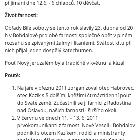
přijímání dne 12.6. - 6 chlapců, 10 děvčat.
Život farnosti:
Obřady Bílé soboty se tento rok slavily 23. dubna od 20
h v Bohdalově pro obě farnosti společně opět v plném
rozsahu se zpívanými žalmy i litaniemi. Svátost křtu při
nich přijal jeden dospělý katechumen.
Pouť Nový Jeruzalém byla tradičně v květnu a kázal
Poutě:
Na jaře v březnu 2011 zorganizoval otec Habrovec,
otec Kazík s 5 dalšími kněžími čtrnáctidenní pouť
do Svaté země. Zúčastnili se jí farníci z Radostína
nad Oslavou, našich farností i širšího okolí.
V červnu ve dnech 11. – 13. 6. 2011
prvokomunikanti z farnosti Nové Veselí i Bohdalov
podnikli s otcem Kazíkem, rodiči a ministranty