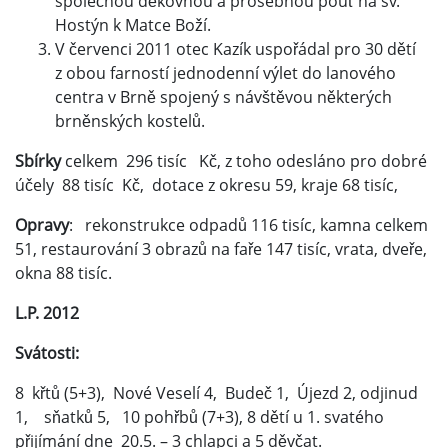
společnou děkovnou a prosebnou pouť na sv.
Hostýn k Matce Boží.
V červenci 2011 otec Kazík uspořádal pro 30 dětí
z obou farností jednodenní výlet do lanového
centra v Brně spojený s návštěvou některých
brněnských kostelů.
Sbírky
celkem 296 tisíc Kč, z toho odesláno pro dobré
účely 88 tisíc Kč, dotace z okresu 59, kraje 68 tisíc,
Opravy
: rekonstrukce odpadů 116 tisíc, kamna celkem
51, restaurování 3 obrazů na faře 147 tisíc, vrata, dveře,
okna 88 tisíc.
L.P. 2012
Svátosti:
8 křtů (5+3), Nové Veselí 4, Budeč 1, Újezd 2, odjinud
1, sňatků 5, 10 pohřbů (7+3), 8 dětí u 1. svatého
přijímání dne 20.5. – 3 chlapci a 5 děvčat.