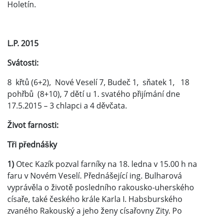
Holetín.
L.P. 2015
Svátosti:
8 křtů (6+2), Nové Veselí 7, Budeč 1, sňatek 1, 18
pohřbů (8+10), 7 dětí u 1. svatého přijímání dne
17.5.2015 – 3 chlapci a 4 děvčata.
Život farnosti:
Tři přednášky
1)
Otec Kazík pozval farníky na 18. ledna v 15.00 h na
faru v Novém Veselí. Přednášející ing. Bulharová
vyprávěla o životě posledního rakousko-uherského
císaře, také českého krále Karla I. Habsburského
zvaného Rakouský a jeho ženy císařovny Zity. Po