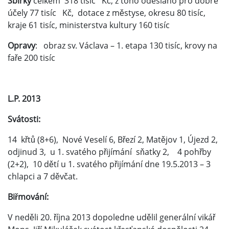
Sbírky
celkem 318 tisíc Kč, z toho odesláno pro dobré
účely 77 tisíc Kč, dotace z městyse, okresu 80 tisíc,
kraje 61 tisíc, ministerstva kultury 160 tisíc
Opravy
: obraz sv. Václava – 1. etapa 130 tisíc, krovy na
faře 200 tisíc
L.P. 2013
Svátosti:
14 křtů (8+6), Nové Veselí 6, Březí 2, Matějov 1, Újezd 2,
odjinud 3, u 1. svatého přijímání sňatky 2, 4 pohřby
(2+2), 10 dětí u 1. svatého přijímání dne 19.5.2013 – 3
chlapci a 7 děvčat.
Biřmování:
V neděli 20. října 2013 dopoledne udělil generální vikář