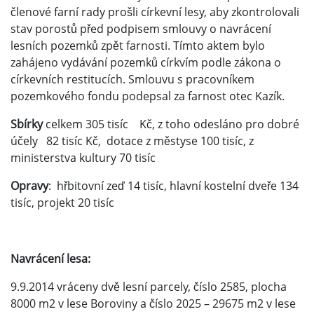
členové farní rady prošli církevní lesy, aby zkontrolovali
stav porostů před podpisem smlouvy o navrácení
lesních pozemků zpět farnosti. Tímto aktem bylo
zahájeno vydávání pozemků církvím podle zákona o
církevních restitucích. Smlouvu s pracovníkem
pozemkového fondu podepsal za farnost otec Kazík.
Sbírky
celkem 305 tisíc Kč, z toho odesláno pro dobré
účely 82 tisíc Kč, dotace z městyse 100 tisíc, z
ministerstva kultury 70 tisíc
Opravy
: hřbitovní zeď 14 tisíc, hlavní kostelní dveře 134
tisíc, projekt 20 tisíc
Navrácení lesa:
9.9.2014 vráceny dvě lesní parcely, číslo 2585, plocha
8000 m2 v lese Boroviny a číslo 2025 – 29675 m2 v lese