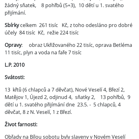
žádný sňatek, 8 pohřbů (5+3), 10 dětí u 1. svatého
přijímání.
Sbírky
celkem 261 tisíc Kč, z toho odesláno pro dobré
účely 84 tisíc Kč, režie 224 tisíc
Opravy
: obraz Ukřižovaného 22 tisíc, oprava Betléma
11 tisíc, plyn a voda na faře 7 tisíc
L.P. 2010
Svátosti:
13 křtů (6 chlapců a 7 děvčat), Nové Veselí 4, Březí 2,
Matějov 1, Újezd 2, odjinud 4, sňatky 2, 13 pohřbů, 9
dětí u 1. svatého přijímání dne 23.5. - 5 chlapců, 4
děvčat, 8 z N. Veselí, 1 z Březí.
Život farnosti:
Obřady na Bílou sobotu byly slaveny v Novém Veselí