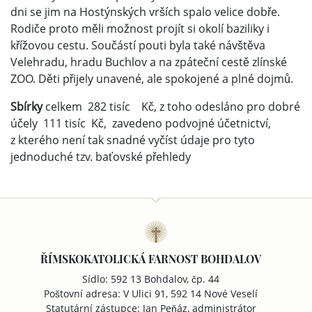
dni se jim na Hostýnských vrších spalo velice dobře.
Rodiče proto měli možnost projít si okolí baziliky i
křížovou cestu. Součástí pouti byla také návštěva
Velehradu, hradu Buchlov a na zpáteční cestě zlínské
ZOO. Děti přijely unavené, ale spokojené a plné dojmů.
Sbírky
celkem 282 tisíc Kč, z toho odesláno pro dobré
účely 111 tisíc Kč, zavedeno podvojné účetnictví,
z kterého není tak snadné vyčíst údaje pro tyto
jednoduché tzv. baťovské přehledy
ŘÍMSKOKATOLICKÁ FARNOST BOHDALOV
Sídlo: 592 13 Bohdalov, čp. 44
Poštovní adresa: V Ulici 91, 592 14 Nové Veselí
Statutární zástupce: Jan Peňáz, administrátor