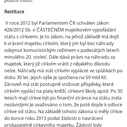
poutní místo.
Restituce
V roce 2012 byl Parlamentem ČR schválen zákon
428/2012 Sb. o ČÁSTEČNÉM majetkovém vypořádání
státu s církvemi. Je to zákon, na jehož základě má dojít
k vrácení majetku církvím, který jim byl bez náhrady
odejmut komunistickým režimem v padesátých letech
minulého 20. století. Dále dává právo na náhradu za
majetek, který již církvím vrátit z nějakého důvodu
nelze. Náhrady má stát církvím vyplácet ve splátkách po
dobu 30 let. Jejich výše je spočtena na 59 mld Kč.
Zároveň má stát postupně snižovat příspěvky, které
církvím vyplácí na platy kněží, církevní školy apod. Po 30
letech mají církve být po finanční stránce na státu zcela
nezávislými Je uvažováno o tom, že poté dojde k odluce
církve od státu. Na základě tohoto zákona si měly církve
do konce roku 2013 podat žádosti o navrácení
prokazatelně církevního majetku. Žádosti byly