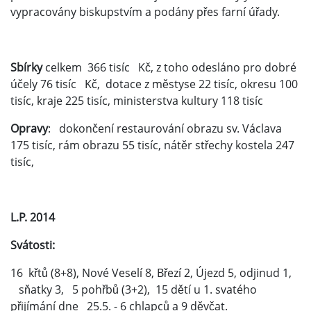
vypracovány biskupstvím a podány přes farní úřady.
Sbírky
celkem 366 tisíc Kč, z toho odesláno pro dobré
účely 76 tisíc Kč, dotace z městyse 22 tisíc, okresu 100
tisíc, kraje 225 tisíc, ministerstva kultury 118 tisíc
Opravy
: dokončení restaurování obrazu sv. Václava
175 tisíc, rám obrazu 55 tisíc, nátěr střechy kostela 247
tisíc,
L.P.
2014
Svátosti:
16 křtů (8+8), Nové Veselí 8, Březí 2, Újezd 5, odjinud 1,
sňatky 3, 5 pohřbů (3+2), 15 dětí u 1. svatého
přijímání dne 25.5. - 6 chlapců a 9 děvčat.