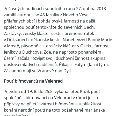
V časných hodinách sobotního rána 27. dubna 2013
zamířil autobus se 46 farníky z Nového Veselí,
přifařených obcí i bohdalovské farnosti na další
společnou pouť tentokráte do severních Čech.
Zastávky: ženský klášter sester premonstrátek
v Doksanech, děkanský kostel Nanebevzetí Panny Marie
v Mostě, původně cisterciácký klášter v Oseku, farnost
Jeníkov u Duchcova. Zde, na naprosto pohanském
území, začala rozvíjet svoji duchovní činnost skupina
doslova mladých nadšenců. Říkají si Fatym (farní tým).
Základnu mají ve Vranově nad Dyjí.
Pouť biřmovanců na Velehrad
V týdnu od 19. 8. do 25.8. vykonal otec Kazík pouť
společně s biřmovanci na Velehrad v rámci jejich
přípravy na přijetí svátosti biřmování a u příležitosti
konání národní pouti na toto požehnané mariánské