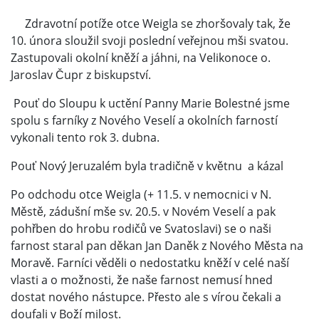
Zdravotní potíže otce Weigla se zhoršovaly tak, že
10. února sloužil svoji poslední veřejnou mši svatou.
Zastupovali okolní kněží a jáhni, na Velikonoce o.
Jaroslav Čupr z biskupství.
Pouť do Sloupu k uctění Panny Marie Bolestné jsme
spolu s farníky z Nového Veselí a okolních farností
vykonali tento rok 3. dubna.
Pouť Nový Jeruzalém byla tradičně v květnu a kázal
Po odchodu otce Weigla (+ 11.5. v nemocnici v N.
Městě, zádušní mše sv. 20.5. v Novém Veselí a pak
pohřben do hrobu rodičů ve Svatoslavi) se o naši
farnost staral pan děkan Jan Daněk z Nového Města na
Moravě. Farníci věděli o nedostatku kněží v celé naší
vlasti a o možnosti, že naše farnost nemusí hned
dostat nového nástupce. Přesto ale s vírou čekali a
doufali v Boží milost.