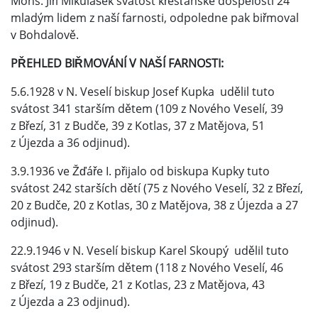
Mons. Jiří Mikulášek svátost křesťanské dospělosti 24
mladým lidem z naší farnosti, odpoledne pak biřmoval
v Bohdalově.
PŘEHLED BIŘMOVÁNÍ V NAŠÍ FARNOSTI:
5.6.1928 v N. Veselí biskup Josef Kupka udělil tuto
svátost 341 starším dětem (109 z Nového Veselí, 39
z Březí, 31 z Budče, 39 z Kotlas, 37 z Matějova, 51
z Újezda a 36 odjinud).
3.9.1936 ve Žďáře I. přijalo od biskupa Kupky tuto
svátost 242 starších dětí (75 z Nového Veselí, 32 z Březí,
20 z Budče, 20 z Kotlas, 30 z Matějova, 38 z Újezda a 27
odjinud).
22.9.1946 v N. Veselí biskup Karel Skoupý udělil tuto
svátost 293 starším dětem (118 z Nového Veselí, 46
z Březí, 19 z Budče, 21 z Kotlas, 23 z Matějova, 43
z Újezda a 23 odjinud).