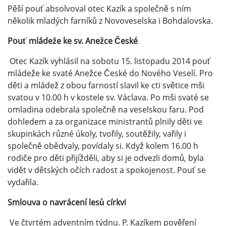
Pěší pouť absolvoval otec Kazík a společně s ním
několik mladých farníků z Novoveselska i Bohdalovska.
Pouť mládeže ke sv. Anežce České
Otec Kazík vyhlásil na sobotu 15. listopadu 2014 pouť
mládeže ke svaté Anežce České do Nového Veselí. Pro
děti a mládež z obou farností slavil ke cti světice mši
svatou v 10.00 h v kostele sv. Václava. Po mši svaté se
omladina odebrala společně na veselskou faru. Pod
dohledem a za organizace ministrantů plnily děti ve
skupinkách různé úkoly, tvořily, soutěžily, vařily i
společně obědvaly, povídaly si. Když kolem 16.00 h
rodiče pro děti přijížděli, aby si je odvezli domů, byla
vidět v dětských očích radost a spokojenost. Pouť se
vydařila.
Smlouva o navrácení lesů církvi
Ve čtvrtém adventním týdnu. P. Kazíkem pověření