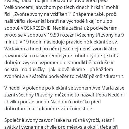
svátek, nadarmo jim nedáváme dovolenou před
Velikonocemi, abychom po třech dnech hrkání mohli
říci: „Zvoňte zvony na vzkříšení!“ Chápeme také, proč
naši věřící slovanští bratři na východě říkají dnu po
sobotě VOSKRESÉNIE. Neděle začíná už podvečerem,
proto se v sobotu v 19.50 rozezní všechny tři zvony na 9
minut. V 19 hodin následuje pravidelné klekání se sv.
Václavem a hned po něm ještě nejmenší zvon krátce
zazvoní všem našim zemřelým z tohoto týdne. Je totiž
dobrým zvykem vzpomenout v modlitbě na duše v
očistci - na dušičky – jak lidově říkáme – při každém
zvonění a v sváteční podvečer to zvlášť pěkně zdůraznit.
V neděli v poledne po klekání se zvonem Ave Maria zase
zazní všechny tři zvony, můžeme to nazvat třeba Nedělní
chvilka poezie anebo Na dobrú notečku před
dobrotami na rodinném svátečním stole.
Společně zvony zazvoní také na různá výročí, státní
svátky i významné chvíle pro městys a okolí, třeba při