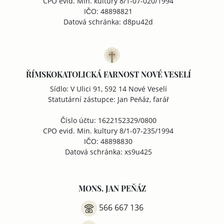
CPO evid. Min. kultury 8/1-07-020/1994
IČO: 48898821
Datová schránka: d8pu42d
ŘÍMSKOKATOLICKÁ FARNOST NOVÉ VESELÍ
Sídlo: V Ulici 91, 592 14 Nové Veselí
Statutární zástupce: Jan Peňáz, farář
Číslo účtu: 1622152329/0800
CPO evid. Min. kultury 8/1-07-235/1994
IČO: 48898830
Datová schránka: xs9u425
MONS. JAN PEŇÁZ
566 667 136