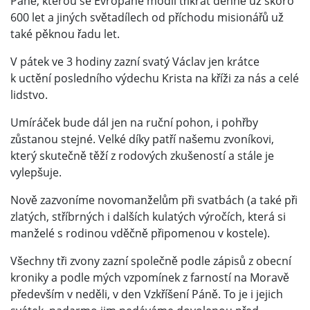
Páně, kterou se Evropané modlí třikrát denně už skoro
600 let a jiných světadílech od příchodu misionářů už
také pěknou řadu let.
V pátek ve 3 hodiny zazní svatý Václav jen krátce
k uctění posledního výdechu Krista na kříži za nás a celé
lidstvo.
Umíráček bude dál jen na ruční pohon, i pohřby
zůstanou stejné. Velké díky patří našemu zvoníkovi,
který skutečně těží z rodových zkušeností a stále je
vylepšuje.
Nově zazvoníme novomanželům při svatbách (a také při
zlatých, stříbrných i dalších kulatých výročích, která si
manželé s rodinou vděčně připomenou v kostele).
Všechny tři zvony zazní společně podle zápisů z obecní
kroniky a podle mých vzpomínek z farností na Moravě
především v neděli, v den Vzkříšení Páně. To je i jejich