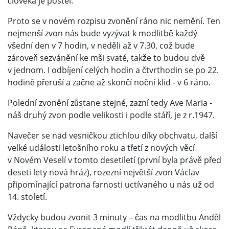
člověka je postel.
Proto se v novém rozpisu zvonění ráno nic nemění. Ten
nejmenší zvon nás bude vyzývat k modlitbě každý
všední den v 7 hodin, v neděli až v 7.30, což bude
zároveň sezvánění ke mši svaté, takže to budou dvě
v jednom. I odbíjení celých hodin a čtvrthodin se po 22.
hodině přeruší a začne až skončí noční klid - v 6 ráno.
Polední zvonění zůstane stejné, zazní tedy Ave Maria -
náš druhý zvon podle velikosti i podle stáří, je z r.1947.
Navečer se nad vesničkou ztichlou díky obchvatu, další
velké události letošního roku a třetí z nových věcí
v Novém Veselí v tomto desetiletí (první byla právě před
deseti lety nová hráz), rozezní největší zvon Václav
připomínající patrona farnosti uctívaného u nás už od
14. století.
Vždycky budou zvonit 3 minuty – čas na modlitbu Anděl