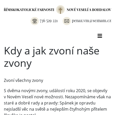
736 529 221
penaz.vm@seznam.cz
Kdy a jak zvoní naše
zvony
Zvoní všechny zvony
S dvěma novými zvony, událostí roku 2020, se objevily
v Novém Veselí nové možnosti. Nezapomínáme však na
staré a dobré rady a pravdy: Spánek je opravdu
nejsladší věc na světě a nejlepším čtyřnohým přítelem