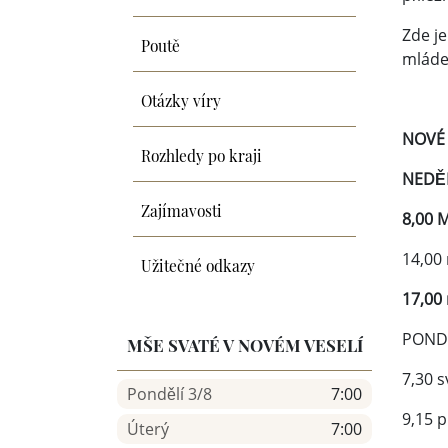
Zde je
Poutě
mládež
Otázky víry
NOVÉ 
Rozhledy po kraji
NEDĚL
Zajímavosti
8,00 
14,00 
Užitečné odkazy
17,00
PONDĚ
MŠE SVATÉ V NOVÉM VESELÍ
7,30 s
Pondělí 3/8
7:00
9,15 
Úterý
7:00