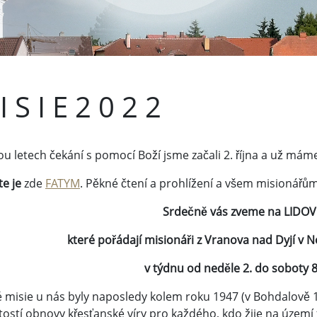
I S I E 2 0 2 2
u letech čekání s pomocí Boží jsme začali 2. října a už máme 
te je
zde
FATYM
. Pěkné čtení a prohlížení a všem misionář
Srdečně vás zveme na LIDOVÉ
které pořádají misionáři z Vranova nad Dyjí v 
v týdnu od neděle 2. do soboty 8.
é misie u nás byly naposledy kolem roku 1947 (v Bohdalově 
itostí obnovy křesťanské víry pro každého, kdo žije na území