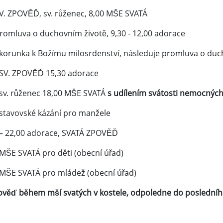
SV. ZPOVĚĎ, sv. růženec, 8,00 MŠE SVATÁ
promluva o duchovním životě, 9,30 - 12,00 adorace
 korunka k Božímu milosrdenství, následuje promluva o duc
 SV. ZPOVĚĎ 15,30 adorace
 sv. růženec 18,00 MŠE SVATÁ
s udílením svátosti nemocných
 stavovské kázání pro manžele
 – 22,00 adorace, SVATÁ ZPOVĚĎ
 MŠE SVATÁ pro děti (obecní úřad)
 MŠE SVATÁ pro mládež (obecní úřad)
pověď během mší svatých v kostele, odpoledne do posledního