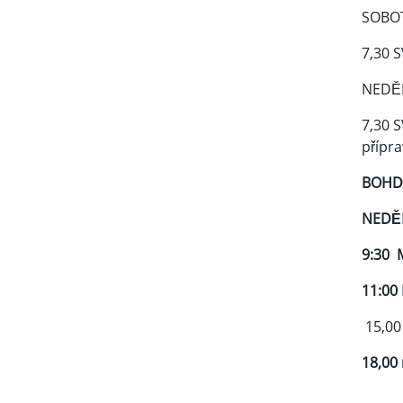
SOBOT
7,30 
NEDĚL
7,30 
přípra
BOHD
NEDĚL
9:30 
11:00
15,00 
18,00