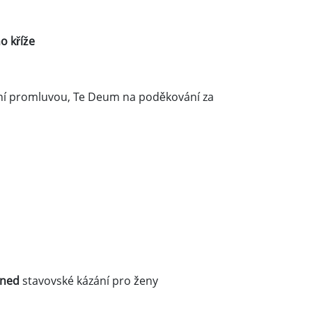
o kříže
jní promluvou, Te Deum na poděkování za
 hned
stavovské kázání pro ženy