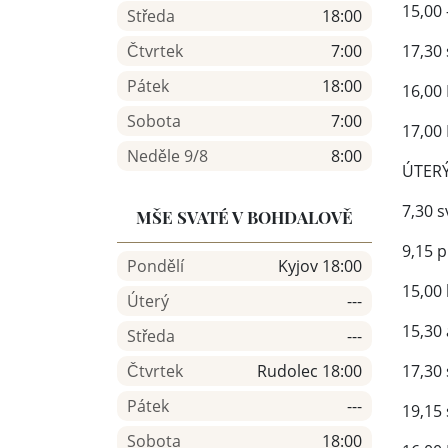
15,00
Středa
18:00
Čtvrtek
7:00
17,30
Pátek
18:00
16,00
Sobota
7:00
17,00
Neděle 9/8
8:00
ÚTERÝ
7,30 s
MŠE SVATÉ V BOHDALOVĚ
9,15 
Pondělí
Kyjov 18:00
15,00
Úterý
---
15,30
Středa
---
Čtvrtek
Rudolec 18:00
17,30
Pátek
---
19,15
Sobota
18:00