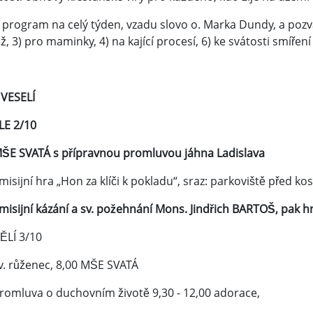
 program na celý týden, vzadu slovo o. Marka Dundy, a pozvá
, 3) pro maminky, 4) na kající procesí, 6) ke svátosti smíření
VESELÍ
E 2/10
MŠE SVATÁ s přípravnou promluvou jáhna Ladislava
misijní hra „Hon za klíči k pokladu“, sraz: parkoviště před ko
 misijní kázání a sv. požehnání Mons. Jindřich BARTOŠ, pak 
LÍ 3/10
v. růženec, 8,00 MŠE SVATÁ
promluva o duchovním životě 9,30 - 12,00 adorace,