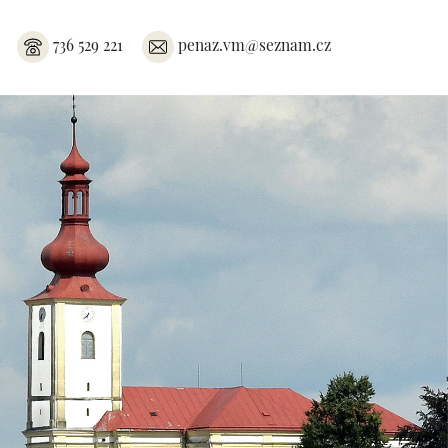
736 529 221
penaz.vm@seznam.cz