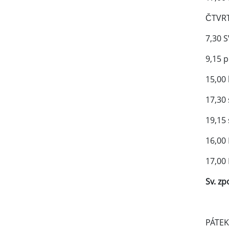
ČTVRT
7,30 
9,15 
15,00
17,30 
19,15
16,00
17,00
Sv. z
PÁTEK