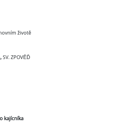
hovním životě
,
SV. ZPOVĚĎ
 kajícníka