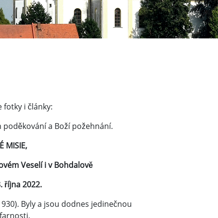
fotky i články:
ům poděkování a Boží požehnání.
 MISIE,
Novém Veselí i v Bohdalově
 října 2022.
1930). Byly a jsou dodnes jedinečnou
 farnosti.