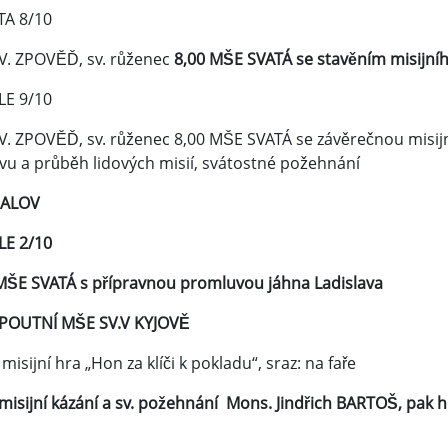
A 8/10
SV. ZPOVĚĎ, sv. růženec
8,00 MŠE SVATÁ se stavěním misijníh
E 9/10
SV. ZPOVĚĎ, sv. růženec 8,00 MŠE SVATÁ se závěrečnou misi
vu a průběh lidových misií, svátostné požehnání
ALOV
E 2/10
MŠE SVATÁ s přípravnou promluvou jáhna Ladislava
 POUTNÍ MŠE SV.V KYJOVĚ
misijní hra „Hon za klíči k pokladu“, sraz: na faře
 misijní kázání a sv. požehnání Mons. Jindřich BARTOŠ, pak