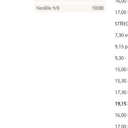
16,00
Neděle 9/8
10:00
17,00
STŘED
7,30 s
9,15 
9,30 -
15,00
15,30
17,30
19,15 
16,00
17,00