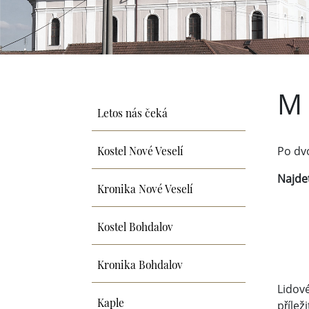
M 
Letos nás čeká
Kostel Nové Veselí
Po dvo
Najde
Kronika Nové Veselí
Kostel Bohdalov
Kronika Bohdalov
Lidov
Kaple
přílež