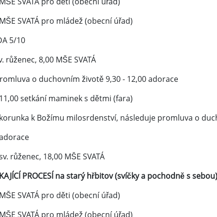
 MŠE SVATÁ pro děti (obecní úřad)
 MŠE SVATÁ pro mládež (obecní úřad)
A 5/10
v. růženec, 8,00 MŠE SVATÁ
promluva o duchovním životě 9,30 - 12,00 adorace
 11,00 setkání maminek s dětmi (fara)
 korunka k Božímu milosrdenství, následuje promluva o duc
 adorace
 sv. růženec, 18,00 MŠE SVATÁ
KAJÍCÍ PROCESÍ na starý hřbitov (svíčky a pochodně s sebou
 MŠE SVATÁ pro děti (obecní úřad)
 MŠE SVATÁ pro mládež (obecní úřad)