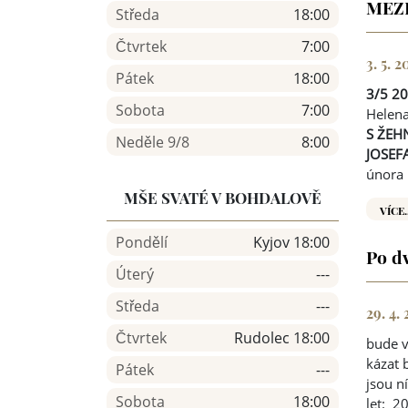
MEZ
Středa
18:00
Čtvrtek
7:00
3. 5. 
Pátek
18:00
3/5 2
Sobota
7:00
Helena
S ŽEH
Neděle 9/8
8:00
JOSEF
února 
MŠE SVATÉ V BOHDALOVĚ
VÍCE.
Pondělí
Kyjov 18:00
Po d
Úterý
---
Středa
---
29. 4.
Čtvrtek
Rudolec 18:00
bude v
kázat 
Pátek
---
jsou n
Sobota
18:00
let: 2