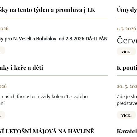
šky na tento týden a promluva j LK
Úmysly
 2026
1. 7. 2026
Červ
y pro N. Veselí a Bohdalov
od 2.8.2026 DÁ-LI PÁN
.
VÍCE..
ky i keře a děti
K pouti
2026
20. 5. 20
 našich farnostech vždy kolem 1. svatého
Zde je sl
ání
představe
.
VÍCE..
Í LETOŠNÍ MÁJOVÁ NA HAVLINĚ
Kazatel