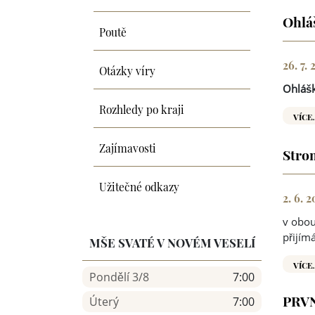
Ohlá
Poutě
26. 7.
Otázky víry
Ohlášk
Rozhledy po kraji
VÍCE.
Zajímavosti
Strom
Užitečné odkazy
2. 6. 
v obou
přijím
MŠE SVATÉ V NOVÉM VESELÍ
VÍCE.
Pondělí 3/8
7:00
PRVN
Úterý
7:00