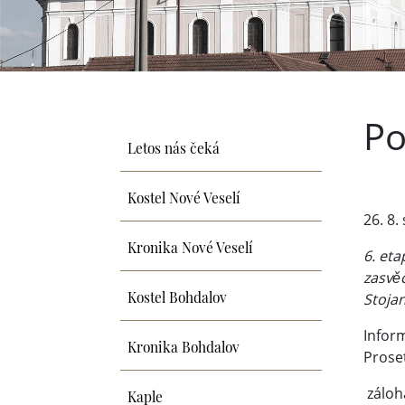
Po
Letos nás čeká
Kostel Nové Veselí
26. 8.
Kronika Nové Veselí
6. eta
zasvě
Kostel Bohdalov
Stojan
Inform
Kronika Bohdalov
Proset
Kaple
záloh