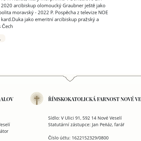
 2020 arcibiskup olomoucký Graubner ještě jako
olita moravský - 2022 P. Pospěcha z televize NOE
 kard.Duka jako emeritní arcibiskup pražský a
s Čech
.
DALOV
ŘÍMSKOKATOLICKÁ FARNOST NOVÉ VE
Sídlo: V Ulici 91, 592 14 Nové Veselí
eselí
Statutární zástupce: Jan Peňáz, farář
rátor
Číslo účtu: 1622152329/0800