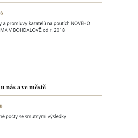
26
sy a promluvy kazatelů na poutích NOVÉHO
ÉMA V BOHDALOVĚ od r. 2018
u nás a ve městě
26
hé počty se smutnými výsledky