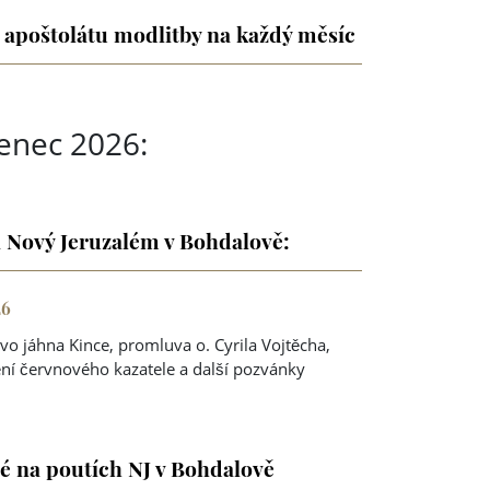
 apoštolátu modlitby na každý měsíc
enec 2026:
 Nový Jeruzalém v Bohdalově:
26
ovo jáhna Kince, promluva o. Cyrila Vojtěcha,
ní červnového kazatele a další pozvánky
é na poutích NJ v Bohdalově