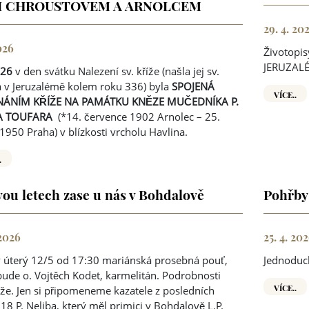
I CHROUSTOVEM A ARNOLCEM
29. 4. 20
2026
Životopi
JERUZAL
026
v den svátku Nalezení sv. kříže (našla jej sv.
 v Jeruzalémě kolem roku 336) byla
SPOJENÁ
VÍCE..
NÁNÍM KŘÍŽE NA PAMÁTKU KNĚZE MUČEDNÍKA P.
A TOUFARA
(*14. července 1902 Arnolec – 25.
1950 Praha) v blízkosti vrcholu Havlina.
.
vou letech zase u nás v Bohdalově
Pohřby 
 2026
25. 4. 20
 úterý 12/5 od 17:30 mariánská prosebná pouť,
Jednoduc
bude o. Vojtěch Kodet, karmelitán. Podrobnosti
VÍCE..
íže. Jen si připomeneme kazatele z posledních
018 P. Neliba, který měl primici v Bohdalově L.P.