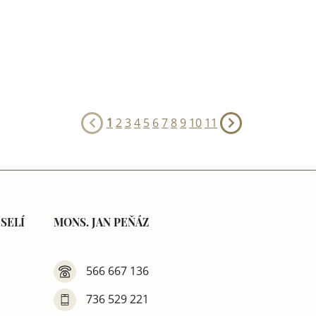
1
2
3
4
5
6
7
8
9
10
11
SELÍ
MONS. JAN PEŇÁZ
566 667 136
736 529 221