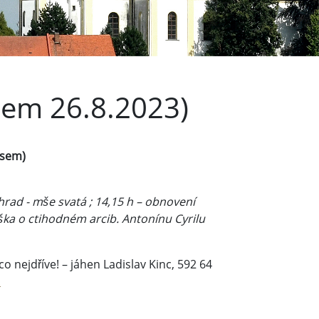
sem 26.8.2023)
usem)
ehrad - mše svatá ; 14,15 h – obnovení
ka o ctihodném arcib. Antonínu Cyrilu
co nejdříve! – jáhen Ladislav Kinc, 592 64
.