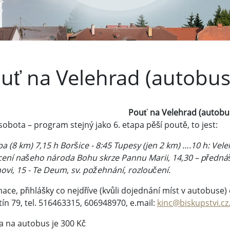
uť na Velehrad (autobu
Pouť na Velehrad (autob
 sobota – program stejný jako 6. etapa pěší poutě, to jest:
pa (8 km) 7,15 h Boršice - 8:45 Tupesy (jen 2 km) ….10 h: Vel
cení našeho národa Bohu skrze Pannu Marii, 14,30 – přednáš
ovi, 15 - Te Deum, sv. požehnání, rozloučení.
ace, přihlášky co nejdříve (kvůli dojednání míst v autobuse) 
ín 79, tel. 516463315, 606948970, e.mail:
kinc@biskupstvi.cz
a na autobus je 300 Kč