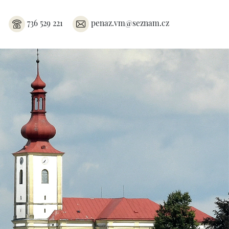
736 529 221
penaz.vm@seznam.cz