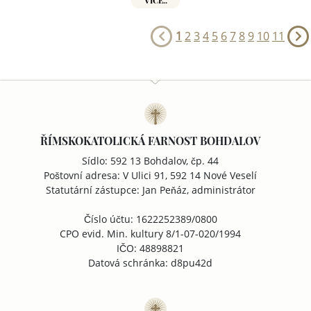
1
2
3
4
5
6
7
8
9
10
11
ŘÍMSKOKATOLICKÁ FARNOST BOHDALOV
Sídlo: 592 13 Bohdalov, čp. 44
Poštovní adresa: V Ulici 91, 592 14 Nové Veselí
Statutární zástupce: Jan Peňáz, administrátor
Číslo účtu: 1622252389/0800
CPO evid. Min. kultury 8/1-07-020/1994
IČO: 48898821
Datová schránka: d8pu42d