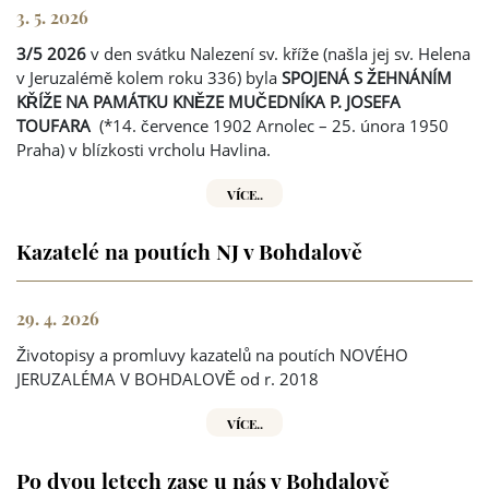
3. 5. 2026
3/5 2026
v den svátku Nalezení sv. kříže (našla jej sv. Helena
v Jeruzalémě kolem roku 336) byla
SPOJENÁ S ŽEHNÁNÍM
KŘÍŽE NA PAMÁTKU KNĚZE MUČEDNÍKA P. JOSEFA
TOUFARA
(*14. července 1902 Arnolec – 25. února 1950
Praha) v blízkosti vrcholu Havlina.
VÍCE..
Kazatelé na poutích NJ v Bohdalově
29. 4. 2026
Životopisy a promluvy kazatelů na poutích NOVÉHO
JERUZALÉMA V BOHDALOVĚ od r. 2018
VÍCE..
Po dvou letech zase u nás v Bohdalově