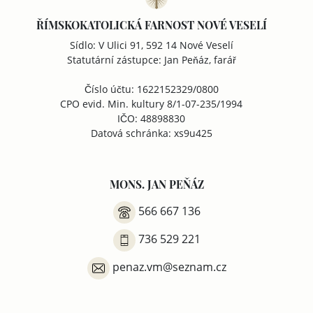
ŘÍMSKOKATOLICKÁ FARNOST NOVÉ VESELÍ
Sídlo: V Ulici 91, 592 14 Nové Veselí
Statutární zástupce: Jan Peňáz, farář
Číslo účtu: 1622152329/0800
CPO evid. Min. kultury 8/1-07-235/1994
IČO: 48898830
Datová schránka: xs9u425
MONS. JAN PEŇÁZ
566 667 136
736 529 221
penaz.vm@seznam.cz