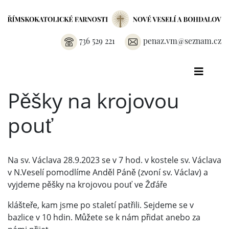
736 529 221
penaz.vm@seznam.cz
Pěšky na krojovou
pouť
Na sv. Václava 28.9.2023 se v 7 hod. v kostele sv. Václava
v N.Veselí pomodlíme Anděl Páně (zvoní sv. Václav) a
vyjdeme pěšky na krojovou pouť ve Žďáře
klášteře, kam jsme po staletí patřili. Sejdeme se v
bazlice v 10 hdin. Můžete se k nám přidat anebo za