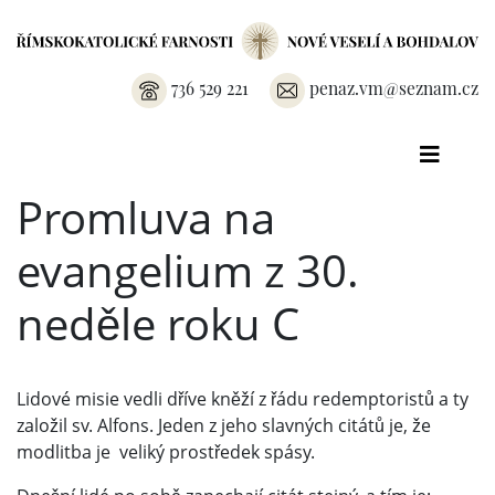
736 529 221
penaz.vm@seznam.cz
Promluva na
evangelium z 30.
neděle roku C
Lidové misie vedli dříve kněží z řádu redemptoristů a ty
založil sv. Alfons. Jeden z jeho slavných citátů je, že
modlitba je veliký prostředek spásy.