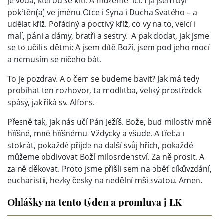
je voda, kterou se křtí. A můžeme říci: I já jsem byl
pokřtěn(a) ve jménu Otce i Syna i Ducha Svatého – a
udělat kříž. Pořádný a poctivý kříž, co vy na to, velcí i
malí, páni a dámy, bratři a sestry. A pak dodat, jak jsme
se to učili s dětmi: A jsem dítě Boží, jsem pod jeho mocí
a nemusím se ničeho bát.
To je pozdrav. A o čem se budeme bavit? Jak má tedy
probíhat ten rozhovor, ta modlitba, veliký prostředek
spásy, jak říká sv. Alfons.
Přesně tak, jak nás učí Pán Ježíš. Bože, buď milostiv mně
hříšné, mně hříšnému. Vždycky a všude. A třeba i
stokrát, pokaždé přijde na další svůj hřích, pokaždé
můžeme obdivovat Boží milosrdenství. Za ně prosit. A
za ně děkovat. Proto jsme přišli sem na oběť díkůvzdání,
eucharistii, hezky česky na nedělní mši svatou. Amen.
Ohlášky na tento týden a promluva j LK