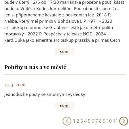
bude v úterý 12/5 od 17:30 mariánská prosebná pouť, kázat
bude o. Vojtěch Kodet, karmelitán. Podrobnosti jsou níže.
Jen si připomeneme kazatele z posledních let: 2018 P.
Neliba, který měl primici v Bohdalově L.P. 1971 - 2020
arcibiskup olomoucký Graubner ještě jako metropolita
moravský - 2022 P. Pospěcha z televize NOE - 2024
kard.Duka jako emeritní arcibiskup pražský a primas Čech
VÍCE..
Pohřby u nás a ve městě
25. 4. 2026
Jednoduché počty se smutnými výsledky
VÍCE..
1
2
3
4
5
6
7
8
9
10
11