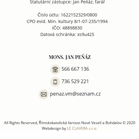
Statutární zástupce: Jan Peňáz, farář
Číslo účtu: 1622152329/0800
CPO evid. Min. kultury 8/1-07-235/1994
IČO: 48898830
Datová schránka: xs9u425
MONS. JAN PEŇÁZ
566 667 136
736 529 221
penaz.vm@seznam.cz
All Rights Reserved, Římskokatolická farnost Nové Veselí a Bohdalov © 2020
Webdesign by
LE CLAVERA s.r.o.