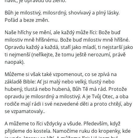
navíc, je opravdu od zlého.
Bůh je milostivý, milosrdný, shovívavý a plný lásky.
Pořád a beze změn.
Naše hříchy se mění, ale každý může říci: Bože buď
milostiv mně hříšnému. Bože buď milostiv mně hříšné.
Opravdu každý a každá, staří jako mladí, ti nejstarší jako
ti nejmenší (neříkejte, že tomu ještě nerozumí, právě
naopak).
Můžeme si však také vzpomenout, co se zpívá na
základě Bible: Ať jsi malý nebo velký, tlustý nebo
hubený, tlustá nebo hubená, Bůh Tě má rád. Protože
opravdu je milosrdný a milostivý. A je Tvůj Otec, a oba
rodiče mají rádi i své nezvedené děti a proto chtějí, aby
se vzpamatovaly..
A můžeme to říci vždycky a všude. Především, když
přijdeme do kostela. Namočíme ruku do kropenky, kde