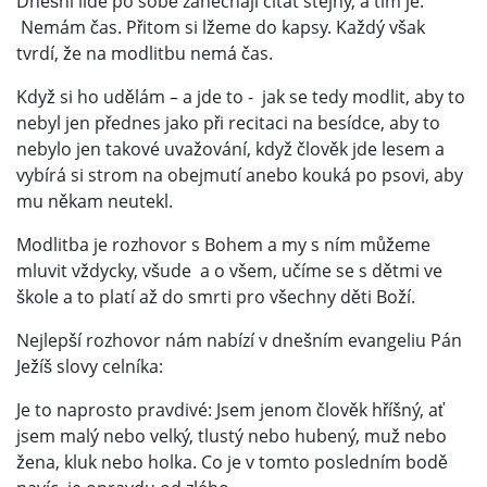
Dnešní lidé po sobě zanechají citát stejný, a tím je:
Nemám čas. Přitom si lžeme do kapsy. Každý však
tvrdí, že na modlitbu nemá čas.
Když si ho udělám – a jde to - jak se tedy modlit, aby to
nebyl jen přednes jako při recitaci na besídce, aby to
nebylo jen takové uvažování, když člověk jde lesem a
vybírá si strom na obejmutí anebo kouká po psovi, aby
mu někam neutekl.
Modlitba je rozhovor s Bohem a my s ním můžeme
mluvit vždycky, všude a o všem, učíme se s dětmi ve
škole a to platí až do smrti pro všechny děti Boží.
Nejlepší rozhovor nám nabízí v dnešním evangeliu Pán
Ježíš slovy celníka:
Je to naprosto pravdivé: Jsem jenom člověk hříšný, ať
jsem malý nebo velký, tlustý nebo hubený, muž nebo
žena, kluk nebo holka. Co je v tomto posledním bodě